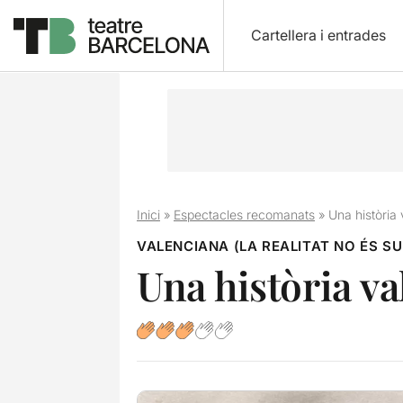
Cartellera i entrades
Inici
»
Espectacles recomanats
»
Una història
VALENCIANA (LA REALITAT NO ÉS SU
Una història v