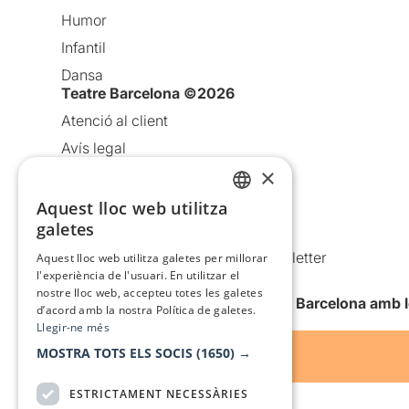
Humor
Infantil
Dansa
Teatre Barcelona ©2026
Atenció al client
Avís legal
×
Política de privacitat
Política de cookies
Aquest lloc web utilitza
CATALAN
galetes
Condicions d’ús
SPANISH
Comunicacions comercials i Newsletter
Aquest lloc web utilitza galetes per millorar
l'experiència de l'usuari. En utilitzar el
Anuncia’t
nostre lloc web, accepteu totes les galetes
Vull rebre la newsletter de Teatre Barcelona amb 
d’acord amb la nostra Política de galetes.
Llegir-ne més
MOSTRA TOTS ELS SOCIS
(1650) →
ESTRICTAMENT NECESSÀRIES