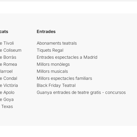
cats
Entrades
e Tívoli
Abonaments teatrals
re Coliseum
Tiquets Regal
e Borràs
Entrades espectacles a Madrid
re Romea
Millors monòlegs
larroel
Millors musicals
re Condal
Millors espectacles familiars
e Victòria
Black Friday Teatral
e Apolo
Guanya entrades de teatre gratis - concursos
re Goya
i Texas