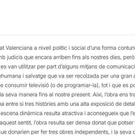
 Valenciana a nivell polític i social d’una forma contund
b judicis que encara arriben fins als nostres dies, però
 es van utilitzar per part d’alguns mitjans de comunica
nhumana i salvatge que va ser recolzada per una gran 
consumir televisió (o de programar-la), tot i que es po
a seva manera fins al nostre present. Així, l’obra ens t
a entre si tres històries amb una alta exposició de deta
cena dinàmica resulta atractiva i aconsegueix que l’es
 aquest sentit, l’obra resulta ser densa donat que potse
que donarien per fer tres obres independents, i la seva