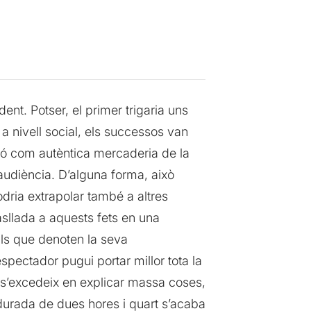
ent. Potser, el primer trigaria uns
 a nivell social, els successos van
ció com autèntica mercaderia de la
audiència. D’alguna forma, això
dria extrapolar també a altres
rasllada a aquests fets en una
lls que denoten la seva
pectador pugui portar millor tota la
r s’excedeix en explicar massa coses,
 durada de dues hores i quart s’acaba