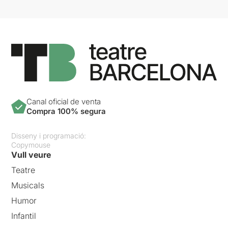
Canal oficial de venta
Compra 100% segura
Disseny i programació:
Copymouse
Vull veure
Teatre
Musicals
Humor
Infantil