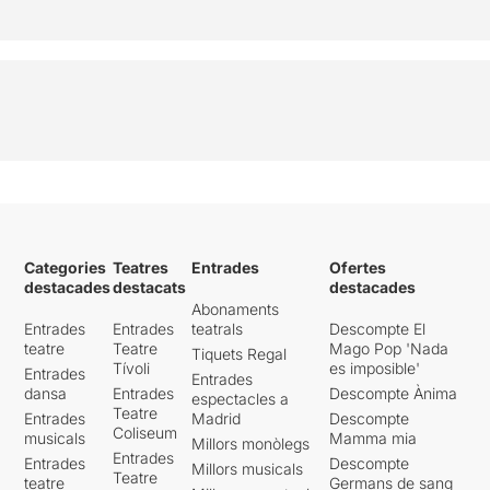
Categories
Teatres
Entrades
Ofertes
destacades
destacats
destacades
Abonaments
Entrades
Entrades
teatrals
Descompte El
teatre
Teatre
Mago Pop 'Nada
Tiquets Regal
Tívoli
es imposible'
Entrades
Entrades
dansa
Entrades
Descompte Ànima
espectacles a
Teatre
Entrades
Madrid
Descompte
Coliseum
musicals
Mamma mia
Millors monòlegs
Entrades
Entrades
Descompte
Millors musicals
Teatre
teatre
Germans de sang