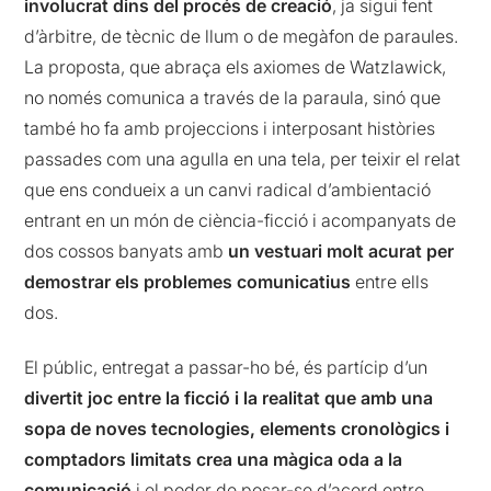
involucrat dins del procés de creació
, ja sigui fent
d’àrbitre, de tècnic de llum o de megàfon de paraules.
La proposta, que abraça els axiomes de Watzlawick,
no només comunica a través de la paraula, sinó que
també ho fa amb projeccions i interposant històries
passades com una agulla en una tela, per teixir el relat
que ens condueix a un canvi radical d’ambientació
entrant en un món de ciència-ficció i acompanyats de
dos cossos banyats amb
un vestuari molt acurat per
demostrar els problemes comunicatius
entre ells
dos.
El públic, entregat a passar-ho bé, és partícip d’un
divertit joc entre la ficció i la realitat que amb una
sopa de noves tecnologies, elements cronològics i
comptadors limitats crea una màgica oda a la
comunicació
i el poder de posar-se d’acord entre