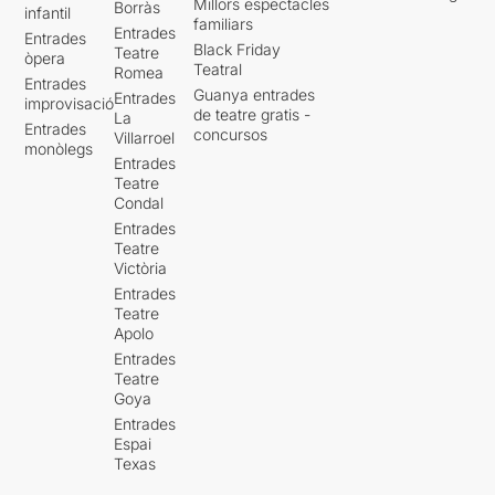
Millors espectacles
Borràs
infantil
familiars
Entrades
Entrades
Black Friday
Teatre
òpera
Teatral
Romea
Entrades
Guanya entrades
Entrades
improvisació
de teatre gratis -
La
Entrades
concursos
Villarroel
monòlegs
Entrades
Teatre
Condal
Entrades
Teatre
Victòria
Entrades
Teatre
Apolo
Entrades
Teatre
Goya
Entrades
Espai
Texas