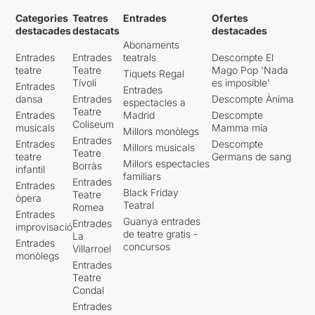
Categories
Teatres
Entrades
Ofertes
destacades
destacats
destacades
Abonaments
Entrades
Entrades
teatrals
Descompte El
teatre
Teatre
Mago Pop 'Nada
Tiquets Regal
Tívoli
es imposible'
Entrades
Entrades
dansa
Entrades
Descompte Ànima
espectacles a
Teatre
Entrades
Madrid
Descompte
Coliseum
musicals
Mamma mia
Millors monòlegs
Entrades
Entrades
Descompte
Millors musicals
Teatre
teatre
Germans de sang
Millors espectacles
Borràs
infantil
familiars
Entrades
Entrades
Black Friday
Teatre
òpera
Teatral
Romea
Entrades
Guanya entrades
Entrades
improvisació
de teatre gratis -
La
Entrades
concursos
Villarroel
monòlegs
Entrades
Teatre
Condal
Entrades