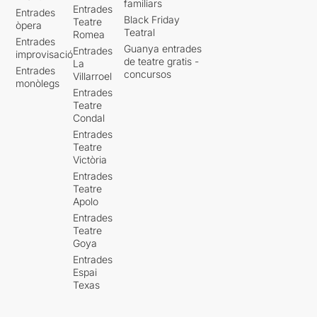
familiars
Entrades
Entrades
Black Friday
Teatre
òpera
Teatral
Romea
Entrades
Guanya entrades
Entrades
improvisació
de teatre gratis -
La
Entrades
concursos
Villarroel
monòlegs
Entrades
Teatre
Condal
Entrades
Teatre
Victòria
Entrades
Teatre
Apolo
Entrades
Teatre
Goya
Entrades
Espai
Texas