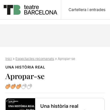
Cartellera i entrades
Inici
»
Espectacles recomanats
»
Apropar-se
UNA HISTÒRIA REAL
Apropar-se
Una història real