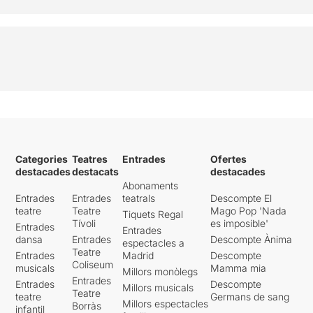
Categories
Teatres
Entrades
Ofertes
destacades
destacats
destacades
Abonaments
Entrades
Entrades
teatrals
Descompte El
teatre
Teatre
Mago Pop 'Nada
Tiquets Regal
Tívoli
es imposible'
Entrades
Entrades
dansa
Entrades
Descompte Ànima
espectacles a
Teatre
Entrades
Madrid
Descompte
Coliseum
musicals
Mamma mia
Millors monòlegs
Entrades
Entrades
Descompte
Millors musicals
Teatre
teatre
Germans de sang
Millors espectacles
Borràs
infantil