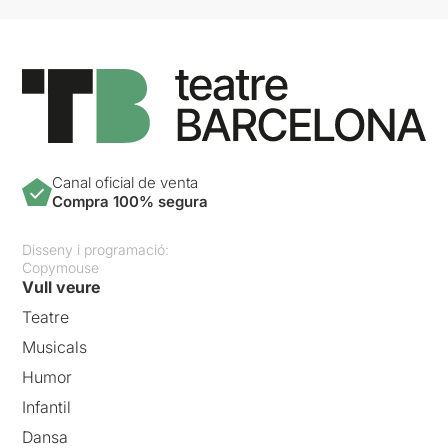
Canal oficial de venta
Compra 100% segura
Disseny i programació:
Copymouse
Vull veure
Teatre
Musicals
Humor
Infantil
Dansa