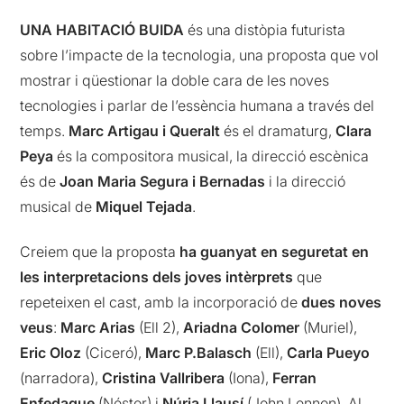
UNA HABITACIÓ BUIDA
és una distòpia futurista
sobre l’impacte de la tecnologia, una proposta que vol
mostrar i qüestionar la doble cara de les noves
tecnologies i parlar de l’essència humana a través del
temps.
Marc Artigau i Queralt
és el dramaturg,
Clara
Peya
és la compositora musical, la direcció escènica
és de
Joan Maria Segura i Bernadas
i la direcció
musical de
Miquel Tejada
.
Creiem que la proposta
ha guanyat en seguretat en
les interpretacions dels joves intèrprets
que
repeteixen el cast, amb la incorporació de
dues noves
veus
:
Marc Arias
(Ell 2),
Ariadna Colomer
(Muriel),
Eric Oloz
(Ciceró),
Marc P.Balasch
(Ell),
Carla Pueyo
(narradora),
Cristina Vallribera
(Iona),
Ferran
Enfedaque
(Néstor) i
Núria Llausí
(John Lennon). Al