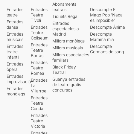
Abonaments
Entrades
Entrades
teatrals
Descompte El
teatre
Teatre
Mago Pop 'Nada
Tiquets Regal
Tívoli
es imposible'
Entrades
Entrades
dansa
Entrades
Descompte Ànima
espectacles a
Teatre
Entrades
Madrid
Descompte
Coliseum
musicals
Mamma mia
Millors monòlegs
Entrades
Entrades
Descompte
Millors musicals
Teatre
teatre
Germans de sang
Millors espectacles
Borràs
infantil
familiars
Entrades
Entrades
Black Friday
Teatre
òpera
Teatral
Romea
Entrades
Guanya entrades
Entrades
improvisació
de teatre gratis -
La
Entrades
concursos
Villarroel
monòlegs
Entrades
Teatre
Condal
Entrades
Teatre
Victòria
Entrades