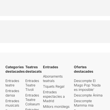
Categories
Teatres
Entrades
Ofertes
destacades
destacats
destacades
Abonaments
Entrades
Entrades
teatrals
Descompte El
teatre
Teatre
Mago Pop 'Nada
Tiquets Regal
Tívoli
es imposible'
Entrades
Entrades
dansa
Entrades
Descompte Ànima
espectacles a
Teatre
Entrades
Madrid
Descompte
Coliseum
musicals
Mamma mia
Millors monòlegs
Entrades