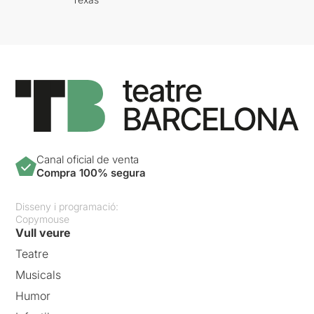
Canal oficial de venta
Compra 100% segura
Disseny i programació:
Copymouse
Vull veure
Teatre
Musicals
Humor