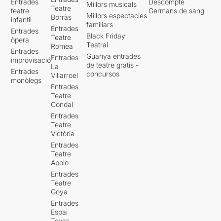
Entrades
Descompte
Millors musicals
Teatre
teatre
Germans de sang
Millors espectacles
Borràs
infantil
familiars
Entrades
Entrades
Black Friday
Teatre
òpera
Teatral
Romea
Entrades
Guanya entrades
Entrades
improvisació
de teatre gratis -
La
Entrades
concursos
Villarroel
monòlegs
Entrades
Teatre
Condal
Entrades
Teatre
Victòria
Entrades
Teatre
Apolo
Entrades
Teatre
Goya
Entrades
Espai
Texas