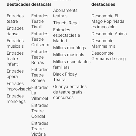
destacades
destacats
destacades
Abonaments
Entrades
Entrades
teatrals
Descompte El
teatre
Teatre
Mago Pop 'Nada
Tiquets Regal
Tívoli
es imposible'
Entrades
Entrades
dansa
Entrades
Descompte Ànima
espectacles a
Teatre
Entrades
Madrid
Descompte
Coliseum
musicals
Mamma mia
Millors monòlegs
Entrades
Entrades
Descompte
Millors musicals
Teatre
teatre
Germans de sang
Millors espectacles
Borràs
infantil
familiars
Entrades
Entrades
Black Friday
Teatre
òpera
Teatral
Romea
Entrades
Guanya entrades
Entrades
improvisació
de teatre gratis -
La
Entrades
concursos
Villarroel
monòlegs
Entrades
Teatre
Condal
Entrades
Teatre
Victòria