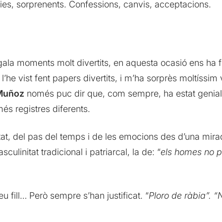
ies, sorprenents. Confessions, canvis, acceptacions.
la moments molt divertits, en aquesta ocasió ens ha 
’he vist fent papers divertits, i m’ha sorprès moltíssim
Muñoz
només puc dir que, com sempre, ha estat genial. D
 més registres diferents.
tat, del pas del temps i de les emocions des d’una mi
ulinitat tradicional i patriarcal, la de: “
els homes no p
u fill… Però sempre s’han justificat. “
Ploro de ràbia”. “