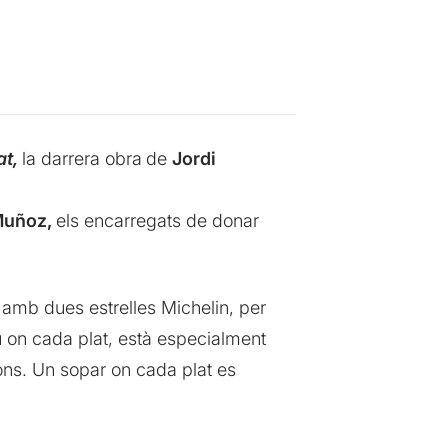
at,
la darrera obra
de
Jordi
Muñoz,
els encarregats de donar
 amb dues estrelles Michelin, per
ú on cada plat, està especialment
ions. Un sopar on cada plat es