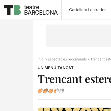
Cartellera i entrades
Inici
»
Espectacles recomanats
»
Trencant est
UN MENÚ TANCAT
Trencant ester