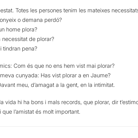
stat. Totes les persones tenim les mateixes necessitat
gonyeix o demana perdó?
un home plora?
 necessitat de plorar?
li tindran pena?
 amics: Com és que no ens hem vist mai plorar?
a meva cunyada: Has vist plorar a en Jaume?
Davant meu, d’amagat a la gent, en la intimitat.
 vida hi ha bons i mals records, que plorar, dir t’estim
 que l’amistat és molt important.