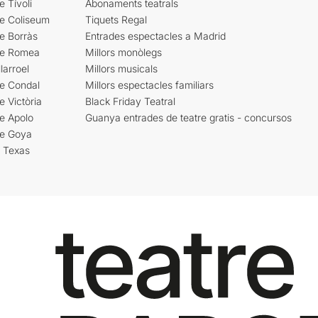
e Tívoli
Abonaments teatrals
re Coliseum
Tiquets Regal
e Borràs
Entrades espectacles a Madrid
re Romea
Millors monòlegs
larroel
Millors musicals
re Condal
Millors espectacles familiars
e Victòria
Black Friday Teatral
e Apolo
Guanya entrades de teatre gratis - concursos
re Goya
i Texas