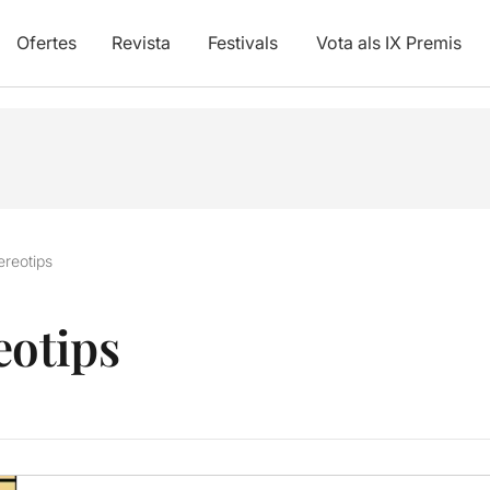
Ofertes
Revista
Festivals
Vota als IX Premis
ereotips
eotips