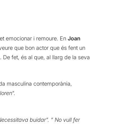
fet emocionar i remoure. En
Joan
 veure que bon actor que és fent un
e fet, és al que, al llarg de la seva
rada masculina contemporània,
loren
“.
Necessitava buidar”. ” No vull fer