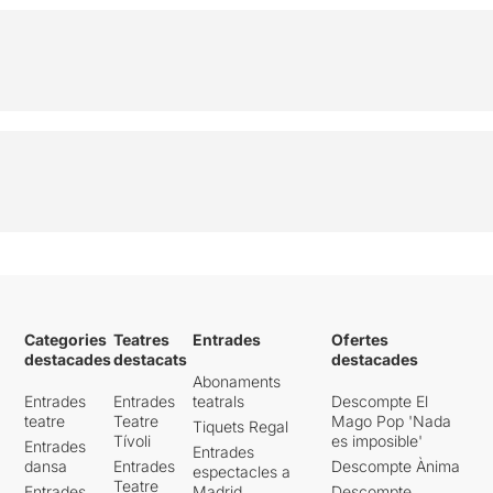
Categories
Teatres
Entrades
Ofertes
destacades
destacats
destacades
Abonaments
Entrades
Entrades
teatrals
Descompte El
teatre
Teatre
Mago Pop 'Nada
Tiquets Regal
Tívoli
es imposible'
Entrades
Entrades
dansa
Entrades
Descompte Ànima
espectacles a
Teatre
Entrades
Madrid
Descompte