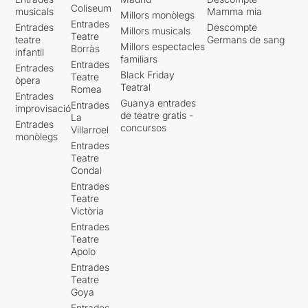
Coliseum
musicals
Mamma mia
Millors monòlegs
Entrades
Entrades
Descompte
Millors musicals
Teatre
teatre
Germans de sang
Millors espectacles
Borràs
infantil
familiars
Entrades
Entrades
Black Friday
Teatre
òpera
Teatral
Romea
Entrades
Guanya entrades
Entrades
improvisació
de teatre gratis -
La
Entrades
concursos
Villarroel
monòlegs
Entrades
Teatre
Condal
Entrades
Teatre
Victòria
Entrades
Teatre
Apolo
Entrades
Teatre
Goya
Entrades