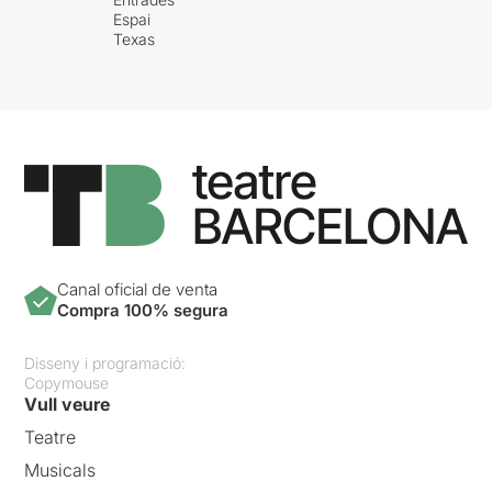
Espai
Texas
Canal oficial de venta
Compra 100% segura
Disseny i programació:
Copymouse
Vull veure
Teatre
Musicals