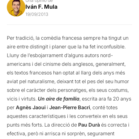
Una opinió de
Iván F. Mula
19/09/2013
Per tradició, la comèdia francesa sempre ha tingut un
aire entre distingit i planer que la ha fet inconfusible.
Lluny de l’esbojarrament d’alguns autors nord-
americans i del cinisme dels anglesos, generalment,
els textos francesos han optat al llarg dels anys més
aviat pel naturalisme, deixant tot el pes del seu humor
sobre el caràcter dels personatges, els seus costums,
vicis i virtuts.
Un aire de família
, escrita ara fa 20 anys
per
Agnès Jaoui
i
Jean-Pierre Bacri
, conté totes
aquestes característiques i les converteix en els seus
punts més forts. La direcció de
Pau Durà
és correcta i
efectiva, però ni arrisca ni sorprèn, segurament