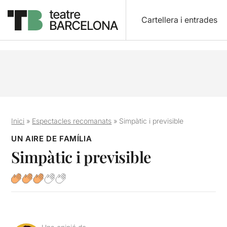
Cartellera i entrades
Inici
»
Espectacles recomanats
»
Simpàtic i previsible
UN AIRE DE FAMÍLIA
Simpàtic i previsible