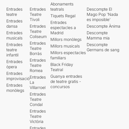
Abonaments
Entrades
Entrades
teatrals
Descompte El
teatre
Teatre
Mago Pop 'Nada
Tiquets Regal
Tívoli
es imposible'
Entrades
Entrades
dansa
Entrades
Descompte Ànima
espectacles a
Teatre
Entrades
Madrid
Descompte
Coliseum
musicals
Mamma mia
Millors monòlegs
Entrades
Entrades
Descompte
Millors musicals
Teatre
teatre
Germans de sang
Millors espectacles
Borràs
infantil
familiars
Entrades
Entrades
Black Friday
Teatre
òpera
Teatral
Romea
Entrades
Guanya entrades
Entrades
improvisació
de teatre gratis -
La
Entrades
concursos
Villarroel
monòlegs
Entrades
Teatre
Condal
Entrades
Teatre
Victòria
Entrades