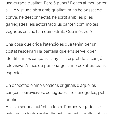
una curada qualitat. Però 5 punts? Doncs al meu parer
si. He vist una obra amb qualitat, m’ho he passat de
conya, he desconnectat, he sortit amb les piles
garregades, els actors/actrius canten com moltes
vegades ens ho han demostrat.. Què més vull?
Una cosa que crida l’atenció és que tenim per un
costat l’escenari i la pantalla que ens serveix per
identificar les cançons, l’any i l’intèrpret de la cançó
televisiva. A més de personatges amb col·laboracions
especials.
Un espectacle amb versions originals d’aquelles
cançons eurovisives, conegudes i no conegudes, pel
públic.
Ahir va ser una autèntica festa. Poques vegades he
estat en un teatre aplaudiment, cantant i taral·lejant les