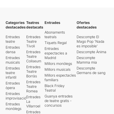
Categories
Teatres
Entrades
Ofertes
destacades
destacats
destacades
Abonaments
Entrades
Entrades
teatrals
Descompte El
teatre
Teatre
Mago Pop 'Nada
Tiquets Regal
Tívoli
es imposible'
Entrades
Entrades
dansa
Entrades
Descompte Ànima
espectacles a
Teatre
Entrades
Madrid
Descompte
Coliseum
musicals
Mamma mia
Millors monòlegs
Entrades
Entrades
Descompte
Millors musicals
Teatre
teatre
Germans de sang
Millors espectacles
Borràs
infantil
familiars
Entrades
Entrades
Black Friday
Teatre
òpera
Teatral
Romea
Entrades
Guanya entrades
Entrades
improvisació
de teatre gratis -
La
Entrades
concursos
Villarroel
monòlegs
Entrades