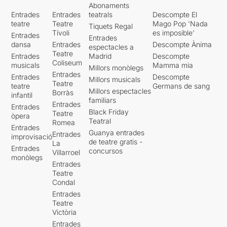
Abonaments
Entrades
Entrades
teatrals
Descompte El
teatre
Teatre
Mago Pop 'Nada
Tiquets Regal
Tívoli
es imposible'
Entrades
Entrades
dansa
Entrades
Descompte Ànima
espectacles a
Teatre
Entrades
Madrid
Descompte
Coliseum
musicals
Mamma mia
Millors monòlegs
Entrades
Entrades
Descompte
Millors musicals
Teatre
teatre
Germans de sang
Millors espectacles
Borràs
infantil
familiars
Entrades
Entrades
Black Friday
Teatre
òpera
Teatral
Romea
Entrades
Guanya entrades
Entrades
improvisació
de teatre gratis -
La
Entrades
concursos
Villarroel
monòlegs
Entrades
Teatre
Condal
Entrades
Teatre
Victòria
Entrades