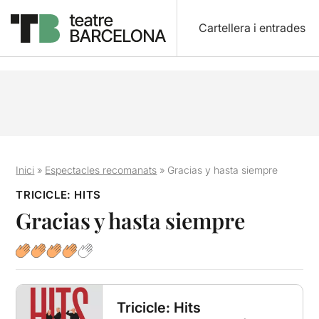
Cartellera i entrades
Inici
»
Espectacles recomanats
»
Gracias y hasta siempre
TRICICLE: HITS
Gracias y hasta siempre
Tricicle: Hits