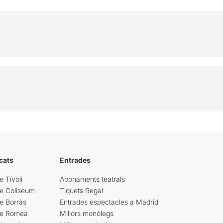
cats
Entrades
e Tívoli
Abonaments teatrals
re Coliseum
Tiquets Regal
e Borràs
Entrades espectacles a Madrid
re Romea
Millors monòlegs