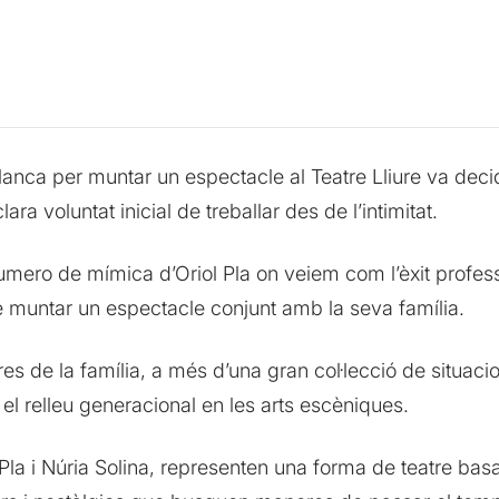
lanca per muntar un espectacle al Teatre Lliure va decidi
ra voluntat inicial de treballar des de l’intimitat.
ro de mímica d’Oriol Pla on veiem com l’èxit professi
de muntar un espectacle conjunt amb la seva família.
res de la família, a més d’una gran col·lecció de situac
el relleu generacional en les arts escèniques.
la i Núria Solina, representen una forma de teatre basad