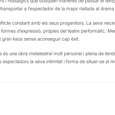
ars i nostàlgics que busquen maneres de passar el temp
transportar a l’espectador de la major riallada al dram
onflicte constant amb els seus progenitors. La seva neces
 formes d’expressió, pròpies del teatre performàtic. Ment
 gran kaos sense aconseguir cap èxit.
ts és una obra metateatral molt personal i plena de tend
s espectadors la seva intimitat i forma de situar-se al