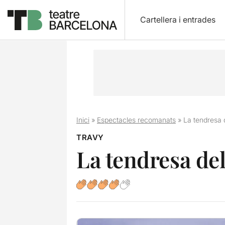
Cartellera i entrades
Inici
»
Espectacles recomanats
»
La tendresa 
TRAVY
La tendresa de