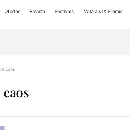
Ofertes
Revista
Festivals
Vota als IX Premis
del caos
l caos