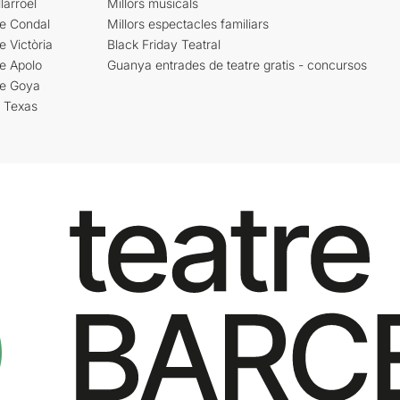
larroel
Millors musicals
re Condal
Millors espectacles familiars
e Victòria
Black Friday Teatral
e Apolo
Guanya entrades de teatre gratis - concursos
re Goya
i Texas