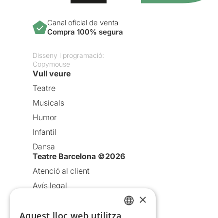
Canal oficial de venta
Compra 100% segura
Disseny i programació:
Copymouse
Vull veure
Teatre
Musicals
Humor
Infantil
Dansa
Teatre Barcelona ©2026
Atenció al client
Avís legal
×
Política de privacitat
Política de cookies
Aquest lloc web utilitza