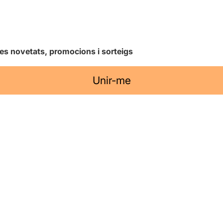
les novetats, promocions i sorteigs
Unir-me