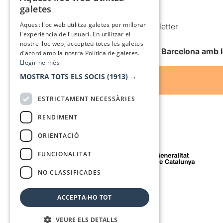
CATALAN
galetes
Condicions d’ús
SPANISH
Aquest lloc web utilitza galetes per millorar
Comunicacions comercials i Newsletter
l'experiència de l'usuari. En utilitzar el
Anuncia’t
nostre lloc web, accepteu totes les galetes
Vull rebre la newsletter de Teatre Barcelona amb 
d’acord amb la nostra Política de galetes.
Llegir-ne més
MOSTRA TOTS ELS SOCIS
(1913) →
ESTRICTAMENT NECESSÀRIES
RENDIMENT
ORIENTACIÓ
Amb el suport de
FUNCIONALITAT
NO CLASSIFICADES
Mitjà de comunicació associat a
ACCEPTA-HO TOT
VEURE ELS DETALLS