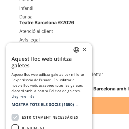
Infantil
Dansa
Teatre Barcelona ©2026
Atenció al client
Avís legal
×
Política de privacitat
Política de cookies
Aquest lloc web utilitza
CATALAN
galetes
Condicions d’ús
SPANISH
Comunicacions comercials i Newsletter
Aquest lloc web utilitza galetes per millorar
l'experiència de l'usuari. En utilitzar el
Anuncia’t
nostre lloc web, accepteu totes les galetes
Vull rebre la newsletter de Teatre Barcelona amb 
d’acord amb la nostra Política de galetes.
Llegir-ne més
MOSTRA TOTS ELS SOCIS
(1650) →
ESTRICTAMENT NECESSÀRIES
RENDIMENT