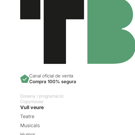
Canal oficial de venta
Compra 100% segura
Disseny i programació:
Copymouse
Vull veure
Teatre
Musicals
Humor