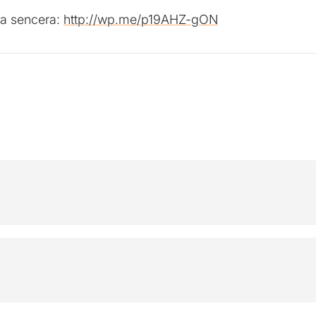
ica sencera:
http://wp.me/p19AHZ-gON