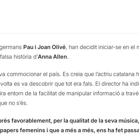
s germans
Pau i Joan Olivé
, han decidit iniciar-se en el
alsa història d’
Anna Allen
.
 va commocionar el país. Es creia que l’actriu catalana h
volta es va descobrir que tot era fals. El director ha ind
a entorn de la facilitat de manipular informació a través
ue no s’és.
ès favorablement, per la qualitat de la seva música
s papers femenins i que a més a més, ens ha fet pass