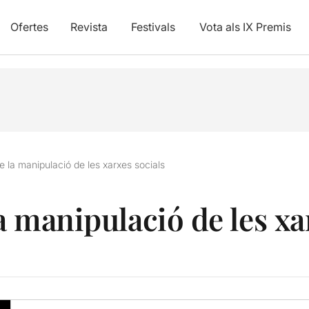
Ofertes
Revista
Festivals
Vota als IX Premis
e la manipulació de les xarxes socials
la manipulació de les xa