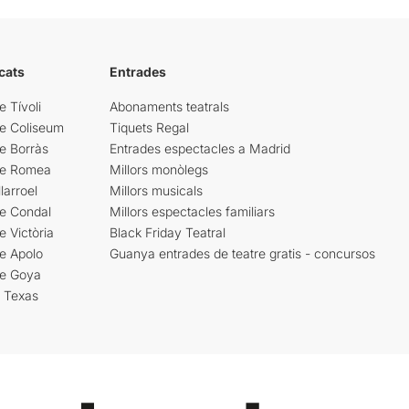
cats
Entrades
e Tívoli
Abonaments teatrals
re Coliseum
Tiquets Regal
e Borràs
Entrades espectacles a Madrid
re Romea
Millors monòlegs
larroel
Millors musicals
re Condal
Millors espectacles familiars
e Victòria
Black Friday Teatral
e Apolo
Guanya entrades de teatre gratis - concursos
re Goya
i Texas