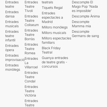
Entrades
Entrades
teatrals
Descompte El
teatre
Teatre
Mago Pop 'Nada
Tiquets Regal
Tívoli
es imposible'
Entrades
Entrades
dansa
Entrades
Descompte Ànima
espectacles a
Teatre
Entrades
Madrid
Descompte
Coliseum
musicals
Mamma mia
Millors monòlegs
Entrades
Entrades
Descompte
Millors musicals
Teatre
teatre
Germans de sang
Millors espectacles
Borràs
infantil
familiars
Entrades
Entrades
Black Friday
Teatre
òpera
Teatral
Romea
Entrades
Guanya entrades
Entrades
improvisació
de teatre gratis -
La
Entrades
concursos
Villarroel
monòlegs
Entrades
Teatre
Condal
Entrades
Teatre
Victòria
Entrades
Teatre