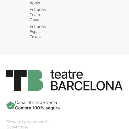
Apolo
Entrades
Teatre
Goya
Entrades
Espai
Texas
Canal oficial de venta
Compra 100% segura
Disseny i programació:
Copymouse