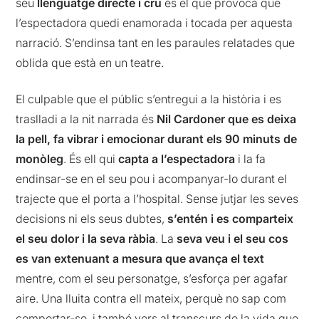
seu
llenguatge directe i cru
és el que provoca que
l’espectadora quedi enamorada i tocada per aquesta
narració. S’endinsa tant en les paraules relatades que
oblida que està en un teatre.
El culpable que el públic s’entregui a la història i es
traslladi a la nit narrada és
Nil Cardoner que es deixa
la pell, fa vibrar i emocionar
durant els 90 minuts de
monòleg
. És ell qui
capta a l’espectadora
i la fa
endinsar-se en el seu pou i acompanyar-lo durant el
trajecte que el porta a l’hospital. Sense jutjar les seves
decisions ni els seus dubtes,
s’entén i es comparteix
el seu dolor i la seva ràbia
. La
seva veu i el seu cos
es van extenuant a mesura que avança el text
mentre, com el seu personatge, s’esforça per agafar
aire. Una lluita contra ell mateix, perquè no sap com
comportar-se, i també vers al transcurs de la vida que