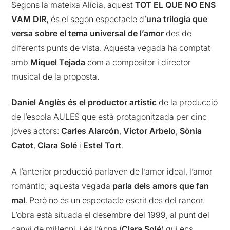
Segons la mateixa Alícia, aquest
TOT EL QUE NO ENS
VAM DIR,
és el segon espectacle d’
una trilogia que
versa sobre el tema universal de l’amor
des de
diferents punts de vista. Aquesta vegada ha comptat
amb
Miquel Tejada
com a compositor i director
musical de la proposta.
Daniel Anglès és el productor artístic
de la producció
de l’escola AULES que està protagonitzada per cinc
joves actors:
Carles Alarcón
,
Víctor Arbelo
,
Sònia
Catot
,
Clara Solé
i
Estel Tort
.
A l’anterior producció parlaven de l’amor ideal, l’amor
romàntic; aquesta vegada
parla dels amors que fan
mal
. Però no és un espectacle escrit des del rancor.
L’obra està situada el desembre del 1999, al punt del
canvi de mil·lenni, i és l’Anna (
Clara Solé
) qui ens