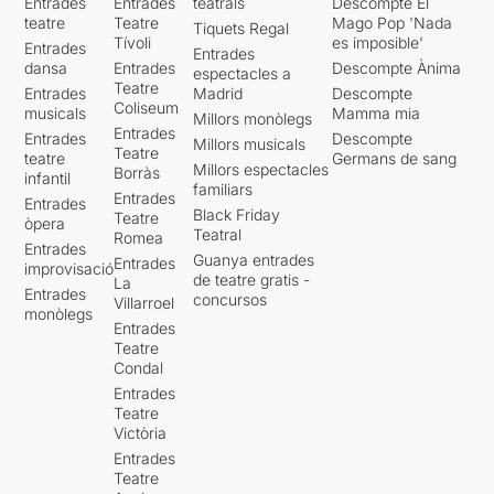
Entrades
Entrades
teatrals
Descompte El
teatre
Teatre
Mago Pop 'Nada
Tiquets Regal
Tívoli
es imposible'
Entrades
Entrades
dansa
Entrades
Descompte Ànima
espectacles a
Teatre
Entrades
Madrid
Descompte
Coliseum
musicals
Mamma mia
Millors monòlegs
Entrades
Entrades
Descompte
Millors musicals
Teatre
teatre
Germans de sang
Millors espectacles
Borràs
infantil
familiars
Entrades
Entrades
Black Friday
Teatre
òpera
Teatral
Romea
Entrades
Guanya entrades
Entrades
improvisació
de teatre gratis -
La
Entrades
concursos
Villarroel
monòlegs
Entrades
Teatre
Condal
Entrades
Teatre
Victòria
Entrades
Teatre