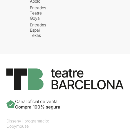
Apolo
Entrades
Teatre
Goya
Entrades
Espai
Texas
Canal oficial de venta
Compra 100% segura
Disseny i programació:
Copymouse