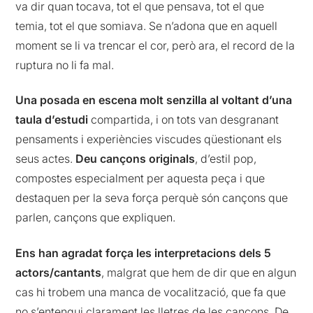
va dir quan tocava, tot el que pensava, tot el que
temia, tot el que somiava. Se n’adona que en aquell
moment se li va trencar el cor, però ara, el record de la
ruptura no li fa mal.
Una posada en escena molt senzilla al voltant d’una
taula d’estudi
compartida, i on tots van desgranant
pensaments i experiències viscudes qüestionant els
seus actes.
Deu cançons originals
, d’estil pop,
compostes especialment per aquesta peça i que
destaquen per la seva força perquè són cançons que
parlen, cançons que expliquen.
Ens han agradat força les interpretacions dels 5
actors/cantants
, malgrat que hem de dir que en algun
cas hi trobem una manca de vocalització, que fa que
no s’entengui clarament les lletres de les cançons. De