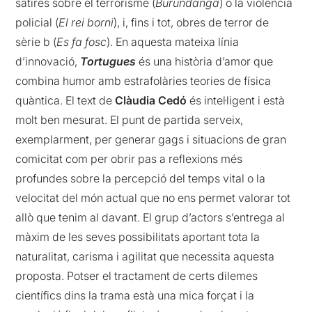
sàtires sobre el terrorisme (
Burundanga
) o la violència
policial (
El rei borni
), i, fins i tot, obres de terror de
sèrie b (
Es fa fosc
). En aquesta mateixa línia
d’innovació,
Tortugues
és una història d’amor que
combina humor amb estrafolàries teories de física
quàntica. El text de
Clàudia Cedó
és intel·ligent i està
molt ben mesurat. El punt de partida serveix,
exemplarment, per generar gags i situacions de gran
comicitat com per obrir pas a reflexions més
profundes sobre la percepció del temps vital o la
velocitat del món actual que no ens permet valorar tot
allò que tenim al davant. El grup d’actors s’entrega al
màxim de les seves possibilitats aportant tota la
naturalitat, carisma i agilitat que necessita aquesta
proposta. Potser el tractament de certs dilemes
científics dins la trama està una mica forçat i la