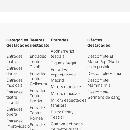
Categories
Teatres
Entrades
Ofertes
destacades
destacats
destacades
Abonaments
Entrades
Entrades
teatrals
Descompte El
teatre
Teatre
Mago Pop 'Nada
Tiquets Regal
Tívoli
es imposible'
Entrades
Entrades
dansa
Entrades
Descompte Ànima
espectacles a
Teatre
Entrades
Madrid
Descompte
Coliseum
musicals
Mamma mia
Millors monòlegs
Entrades
Entrades
Descompte
Millors musicals
Teatre
teatre
Germans de sang
Millors espectacles
Borràs
infantil
familiars
Entrades
Entrades
Black Friday
Teatre
òpera
Teatral
Romea
Entrades
Guanya entrades
Entrades
improvisació
de teatre gratis -
La