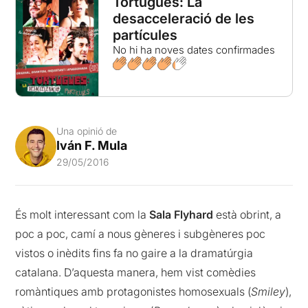
Tortugues: La
desacceleració de les
partícules
No hi ha noves dates confirmades
Una opinió de
Iván F. Mula
29/05/2016
És molt interessant com la
Sala Flyhard
està obrint, a
poc a poc, camí a nous gèneres i subgèneres poc
vistos o inèdits fins fa no gaire a la dramatúrgia
catalana. D’aquesta manera, hem vist comèdies
romàntiques amb protagonistes homosexuals (
Smiley
),