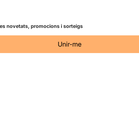
les novetats, promocions i sorteigs
Unir-me