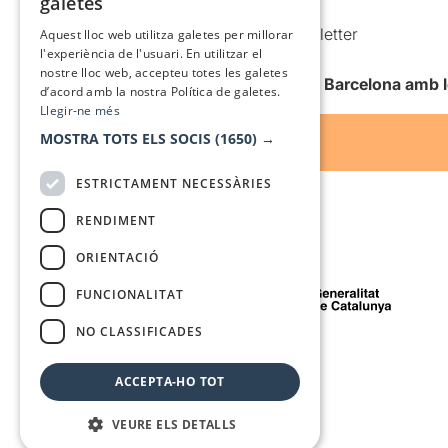
galetes
Condicions d’ús
SPANISH
Comunicacions comercials i Newsletter
Aquest lloc web utilitza galetes per millorar
l'experiència de l'usuari. En utilitzar el
Anuncia’t
nostre lloc web, accepteu totes les galetes
Vull rebre la newsletter de Teatre Barcelona amb 
d’acord amb la nostra Política de galetes.
Llegir-ne més
MOSTRA TOTS ELS SOCIS
(1650) →
ESTRICTAMENT NECESSÀRIES
RENDIMENT
ORIENTACIÓ
Amb el suport de
FUNCIONALITAT
NO CLASSIFICADES
Mitjà de comunicació associat a
ACCEPTA-HO TOT
VEURE ELS DETALLS