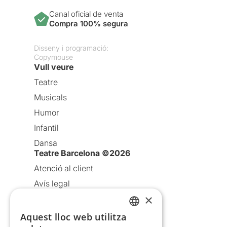
Canal oficial de venta
Compra 100% segura
Disseny i programació:
Copymouse
Vull veure
Teatre
Musicals
Humor
Infantil
Dansa
Teatre Barcelona ©2026
Atenció al client
Avís legal
×
Política de privacitat
Política de cookies
Aquest lloc web utilitza
CATALAN