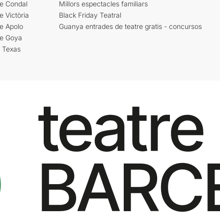
re Condal
Millors espectacles familiars
e Victòria
Black Friday Teatral
e Apolo
Guanya entrades de teatre gratis - concursos
re Goya
i Texas