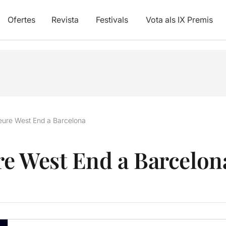
Ofertes
Revista
Festivals
Vota als IX Premis
veure West End a Barcelona
ure West End a Barcelon