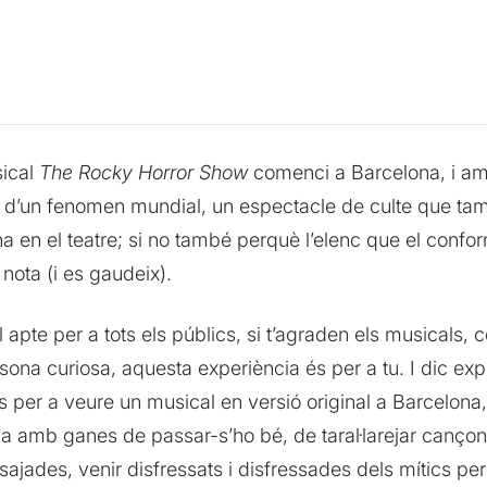
sical
The Rocky Horror Show
comenci a Barcelona, i am
a d’un fenomen mundial, un espectacle de culte que tam
 en el teatre; si no també perquè l’elenc que el confo
 nota (i es gaudeix).
apte per a tots els públics, si t’agraden els musicals, c
ona curiosa, aquesta experiència és per a tu. I dic exp
 per a veure un musical en versió original a Barcelona, 
 va amb ganes de passar-s’ho bé, de taral·larejar canç
jades, venir disfressats i disfressades dels mítics pers