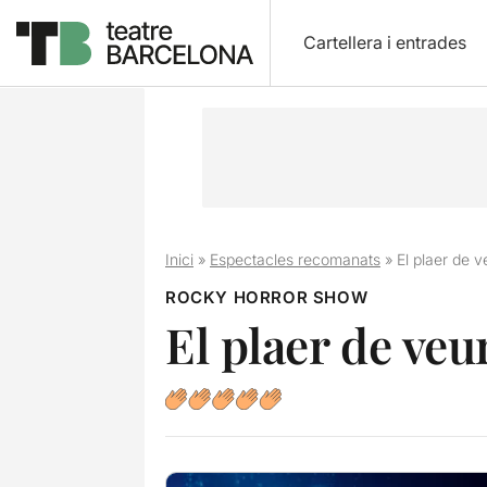
Cartellera i entrades
Inici
»
Espectacles recomanats
»
El plaer de 
ROCKY HORROR SHOW
El plaer de ve