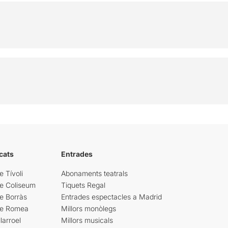
cats
Entrades
e Tívoli
Abonaments teatrals
re Coliseum
Tiquets Regal
e Borràs
Entrades espectacles a Madrid
re Romea
Millors monòlegs
larroel
Millors musicals