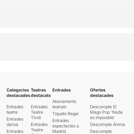
Categories
Teatres
Entrades
Ofertes
destacades
destacats
destacades
Abonaments
Entrades
Entrades
teatrals
Descompte El
teatre
Teatre
Mago Pop 'Nada
Tiquets Regal
Tívoli
es imposible'
Entrades
Entrades
dansa
Entrades
Descompte Ànima
espectacles a
Teatre
Entrades
Madrid
Descompte