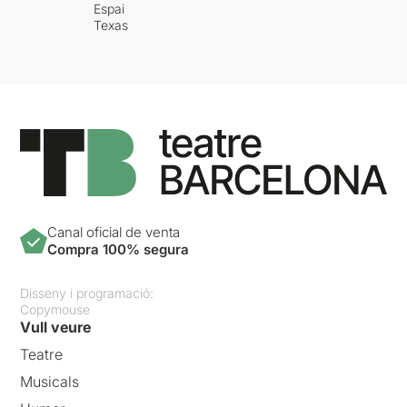
Espai
Texas
Canal oficial de venta
Compra 100% segura
Disseny i programació:
Copymouse
Vull veure
Teatre
Musicals