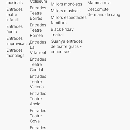
Coliseum
musicals
Mamma mia
Millors monòlegs
Entrades
Entrades
Descompte
Millors musicals
Teatre
teatre
Germans de sang
Millors espectacles
Borràs
infantil
familiars
Entrades
Entrades
Black Friday
Teatre
òpera
Teatral
Romea
Entrades
Guanya entrades
Entrades
improvisació
de teatre gratis -
La
Entrades
concursos
Villarroel
monòlegs
Entrades
Teatre
Condal
Entrades
Teatre
Victòria
Entrades
Teatre
Apolo
Entrades
Teatre
Goya
Entrades