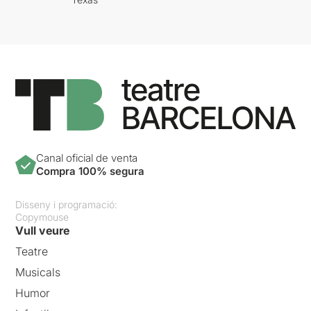
Canal oficial de venta
Compra 100% segura
Disseny i programació:
Copymouse
Vull veure
Teatre
Musicals
Humor