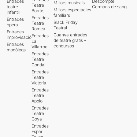
Entrades
Descompte
Millors musicals
Teatre
teatre
Germans de sang
Millors espectacles
Borràs
infantil
familiars
Entrades
Entrades
Black Friday
Teatre
òpera
Teatral
Romea
Entrades
Guanya entrades
Entrades
improvisació
de teatre gratis -
La
Entrades
concursos
Villarroel
monòlegs
Entrades
Teatre
Condal
Entrades
Teatre
Victòria
Entrades
Teatre
Apolo
Entrades
Teatre
Goya
Entrades
Espai
Texas