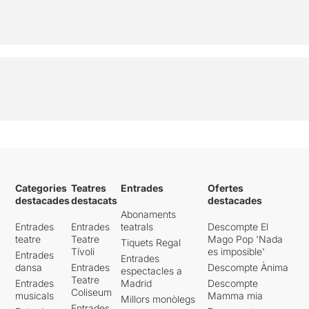
Categories
Teatres
Entrades
Ofertes
destacades
destacats
destacades
Abonaments
Entrades
Entrades
teatrals
Descompte El
teatre
Teatre
Mago Pop 'Nada
Tiquets Regal
Tívoli
es imposible'
Entrades
Entrades
dansa
Entrades
Descompte Ànima
espectacles a
Teatre
Entrades
Madrid
Descompte
Coliseum
musicals
Mamma mia
Millors monòlegs
Entrades