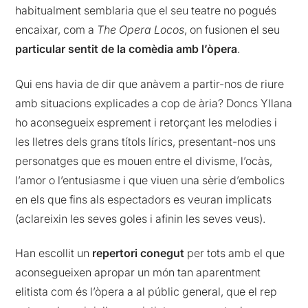
habitualment semblaria que el seu teatre no pogués
encaixar, com a
The Opera Locos
, on fusionen el seu
particular sentit de la comèdia amb l’òpera
.
Qui ens havia de dir que anàvem a partir-nos de riure
amb situacions explicades a cop de ària? Doncs Yllana
ho aconsegueix esprement i retorçant les melodies i
les lletres dels grans títols lírics, presentant-nos uns
personatges que es mouen entre el divisme, l’ocàs,
l’amor o l’entusiasme i que viuen una sèrie d’embolics
en els que fins als espectadors es veuran implicats
(aclareixin les seves goles i afinin les seves veus).
Han escollit un
repertori conegut
per tots amb el que
aconsegueixen apropar un món tan aparentment
elitista com és l’òpera a al públic general, que el rep