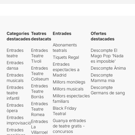
Categories
Teatres
Entrades
Ofertes
destacades
destacats
destacades
Abonaments
Entrades
Entrades
teatrals
Descompte El
teatre
Teatre
Mago Pop 'Nada
Tiquets Regal
Tívoli
es imposible'
Entrades
Entrades
dansa
Entrades
Descompte Ànima
espectacles a
Teatre
Entrades
Madrid
Descompte
Coliseum
musicals
Mamma mia
Millors monòlegs
Entrades
Entrades
Descompte
Millors musicals
Teatre
teatre
Germans de sang
Millors espectacles
Borràs
infantil
familiars
Entrades
Entrades
Black Friday
Teatre
òpera
Teatral
Romea
Entrades
Guanya entrades
Entrades
improvisació
de teatre gratis -
La
Entrades
concursos
Villarroel