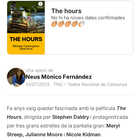
The hours
No hi ha noves dates confirmades
Una opinió de
Neus Mònico Fernández
10/07/2025 · TNC – Teatre Nacional de Catalunya
Fa anys vaig quedar fascinada amb la pel·lícula
The
Hours
, dirigida per
Stephen Daldry
i protagonitzada
per tres grans estrelles de la pantalla gran:
Meryl
Streep, Julianne Moore
i
Nicole Kidman
.