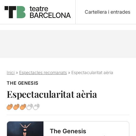
Cartellera i entrades
Inici
»
Espectacles recomanats
»
Espectacularitat aèria
THE GENESIS
Espectacularitat aèria
The Genesis