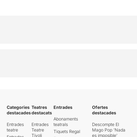
Categories
Teatres
Entrades
Ofertes
destacades
destacats
destacades
Abonaments
Entrades
Entrades
teatrals
Descompte El
teatre
Teatre
Mago Pop 'Nada
Tiquets Regal
Tívoli
es imposible'
Entrades