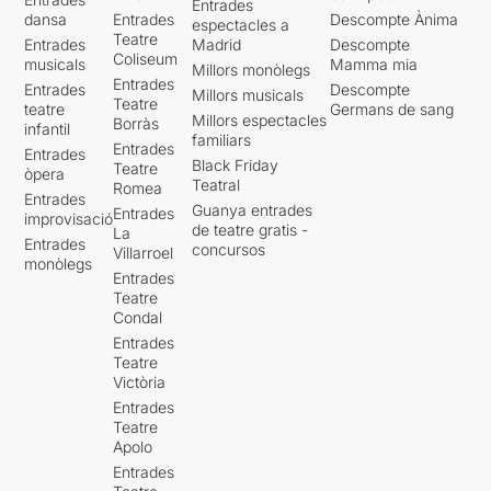
Entrades
dansa
Entrades
Descompte Ànima
espectacles a
Teatre
Entrades
Madrid
Descompte
Coliseum
musicals
Mamma mia
Millors monòlegs
Entrades
Entrades
Descompte
Millors musicals
Teatre
teatre
Germans de sang
Millors espectacles
Borràs
infantil
familiars
Entrades
Entrades
Black Friday
Teatre
òpera
Teatral
Romea
Entrades
Guanya entrades
Entrades
improvisació
de teatre gratis -
La
Entrades
concursos
Villarroel
monòlegs
Entrades
Teatre
Condal
Entrades
Teatre
Victòria
Entrades
Teatre
Apolo
Entrades