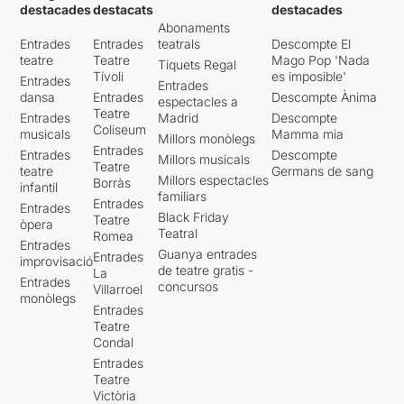
destacades
destacats
destacades
Abonaments
Entrades
Entrades
teatrals
Descompte El
teatre
Teatre
Mago Pop 'Nada
Tiquets Regal
Tívoli
es imposible'
Entrades
Entrades
dansa
Entrades
Descompte Ànima
espectacles a
Teatre
Entrades
Madrid
Descompte
Coliseum
musicals
Mamma mia
Millors monòlegs
Entrades
Entrades
Descompte
Millors musicals
Teatre
teatre
Germans de sang
Millors espectacles
Borràs
infantil
familiars
Entrades
Entrades
Black Friday
Teatre
òpera
Teatral
Romea
Entrades
Guanya entrades
Entrades
improvisació
de teatre gratis -
La
Entrades
concursos
Villarroel
monòlegs
Entrades
Teatre
Condal
Entrades
Teatre
Victòria