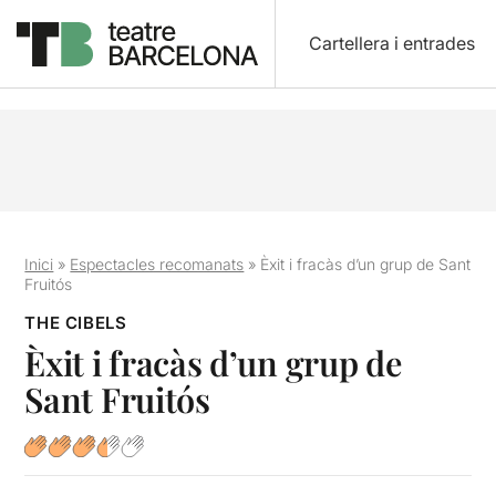
Cartellera i entrades
Inici
»
Espectacles recomanats
»
Èxit i fracàs d’un grup de Sant
Fruitós
THE CIBELS
Èxit i fracàs d’un grup de
Sant Fruitós