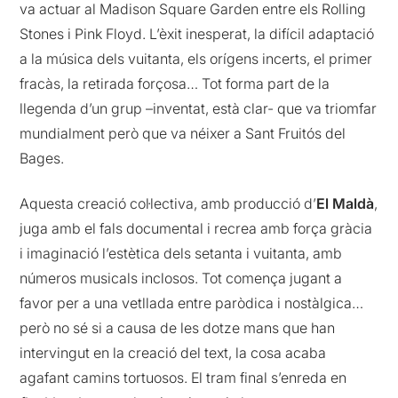
va actuar al Madison Square Garden entre els Rolling
Stones i Pink Floyd. L’èxit inesperat, la difícil adaptació
a la música dels vuitanta, els orígens incerts, el primer
fracàs, la retirada forçosa… Tot forma part de la
llegenda d’un grup –inventat, està clar- que va triomfar
mundialment però que va néixer a Sant Fruitós del
Bages.
Aquesta creació col·lectiva, amb producció d’
El Maldà
,
juga amb el fals documental i recrea amb força gràcia
i imaginació l’estètica dels setanta i vuitanta, amb
números musicals inclosos. Tot comença jugant a
favor per a una vetllada entre paròdica i nostàlgica…
però no sé si a causa de les dotze mans que han
intervingut en la creació del text, la cosa acaba
agafant camins tortuosos. El tram final s’enreda en