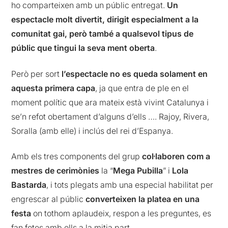
ho comparteixen amb un públic entregat.
Un
espectacle molt divertit, dirigit especialment a la
comunitat gai, però també a qualsevol tipus de
públic que tingui la seva ment oberta
.
Però per sort
l’espectacle no es queda solament en
aquesta primera capa
, ja que entra de ple en el
moment polític que ara mateix està vivint Catalunya i
se’n refot obertament d’alguns d’ells …. Rajoy, Rivera,
Soralla (amb elle) i inclús del rei d’Espanya.
Amb els tres components del grup
col·laboren com a
mestres de cerimònies
la “
Mega Pubilla
” i
Lola
Bastarda
, i tots plegats amb una especial habilitat per
engrescar al públic
converteixen la platea en una
festa
on tothom aplaudeix, respon a les preguntes, es
fan fotos amb ells a la mitja part.