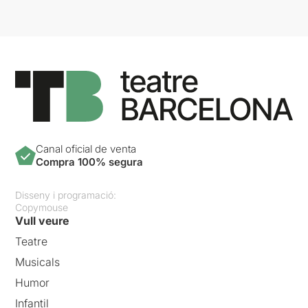
Canal oficial de venta
Compra 100% segura
Disseny i programació:
Copymouse
Vull veure
Teatre
Musicals
Humor
Infantil