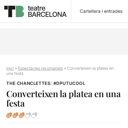
Cartellera i entrades
Inici
»
Espectacles recomanats
»
Converteixen la platea en
una festa
THE CHANCLETTES: #DPUTUCOOL
Converteixen la platea en una
festa