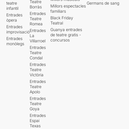
Teatre
teatre
Germans de sang
Millors espectacles
Borràs
infantil
familiars
Entrades
Entrades
Black Friday
Teatre
òpera
Teatral
Romea
Entrades
Guanya entrades
Entrades
improvisació
de teatre gratis -
La
Entrades
concursos
Villarroel
monòlegs
Entrades
Teatre
Condal
Entrades
Teatre
Victòria
Entrades
Teatre
Apolo
Entrades
Teatre
Goya
Entrades
Espai
Texas