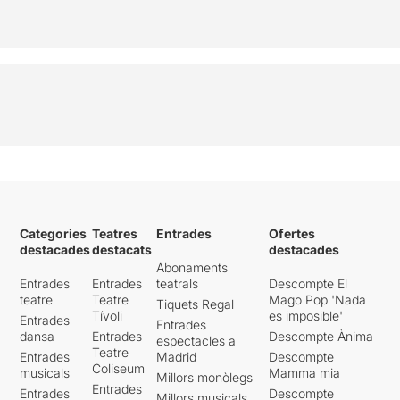
Categories
Teatres
Entrades
Ofertes
destacades
destacats
destacades
Abonaments
Entrades
Entrades
teatrals
Descompte El
teatre
Teatre
Mago Pop 'Nada
Tiquets Regal
Tívoli
es imposible'
Entrades
Entrades
dansa
Entrades
Descompte Ànima
espectacles a
Teatre
Entrades
Madrid
Descompte
Coliseum
musicals
Mamma mia
Millors monòlegs
Entrades
Entrades
Descompte
Millors musicals