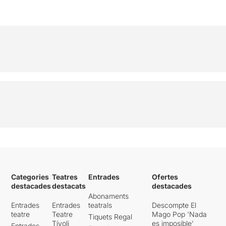
Categories
Teatres
Entrades
Ofertes
destacades
destacats
destacades
Abonaments
Entrades
Entrades
teatrals
Descompte El
teatre
Teatre
Mago Pop 'Nada
Tiquets Regal
Tívoli
es imposible'
Entrades