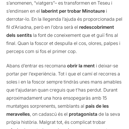
s’anomenen, “viatgers”– es transformen en Teseu i
s’endinsen en el
laberint per trobar Minotaure
i
derrotar-lo. En la llegenda l’ajuda és proporcionada pel
fil d’Ariadna, però en l’obra serà el
redescobriment
dels sentits
la font de coneixement que et guiï fins al
final. Quan la foscor et despulla el cos, olores, palpes i
perceps com si fos el primer cop.
Abans d’entrar es recomana
obrir la ment
i deixar-se
portar per l’experiència. Tot i que el camí el recorres a
soles i en la foscor sempre tindràs unes mans amables
que t’ajudaran quan creguis que t’has perdut. Durant
aproximadament una hora ensopegaràs amb 15
muntatges sorprenents, semblants al
país de les
meravelles
, on cadascú és el
protagonista
de la seva
pròpia història. Malgrat tot, és complicat trobar