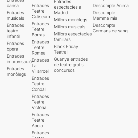
Entrades
dansa
Entrades
Descompte Ànima
espectacles a
Teatre
Entrades
Madrid
Descompte
Coliseum
musicals
Mamma mia
Millors monòlegs
Entrades
Entrades
Descompte
Millors musicals
Teatre
teatre
Germans de sang
Millors espectacles
Borràs
infantil
familiars
Entrades
Entrades
Black Friday
Teatre
òpera
Teatral
Romea
Entrades
Guanya entrades
Entrades
improvisació
de teatre gratis -
La
Entrades
concursos
Villarroel
monòlegs
Entrades
Teatre
Condal
Entrades
Teatre
Victòria
Entrades
Teatre
Apolo
Entrades