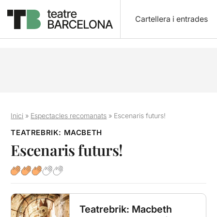
Cartellera i entrades
Inici
»
Espectacles recomanats
»
Escenaris futurs!
TEATREBRIK: MACBETH
Escenaris futurs!
Teatrebrik: Macbeth