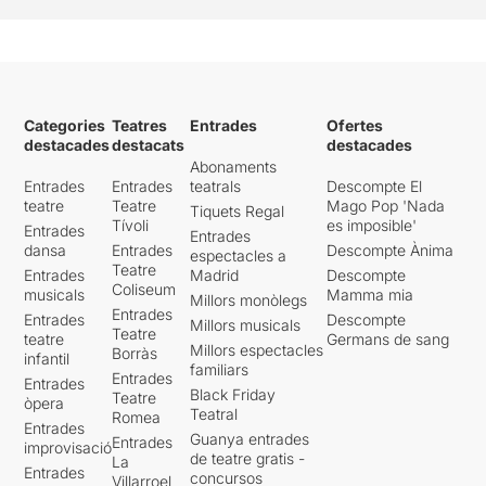
Categories
Teatres
Entrades
Ofertes
destacades
destacats
destacades
Abonaments
Entrades
Entrades
teatrals
Descompte El
teatre
Teatre
Mago Pop 'Nada
Tiquets Regal
Tívoli
es imposible'
Entrades
Entrades
dansa
Entrades
Descompte Ànima
espectacles a
Teatre
Entrades
Madrid
Descompte
Coliseum
musicals
Mamma mia
Millors monòlegs
Entrades
Entrades
Descompte
Millors musicals
Teatre
teatre
Germans de sang
Millors espectacles
Borràs
infantil
familiars
Entrades
Entrades
Black Friday
Teatre
òpera
Teatral
Romea
Entrades
Guanya entrades
Entrades
improvisació
de teatre gratis -
La
Entrades
concursos
Villarroel