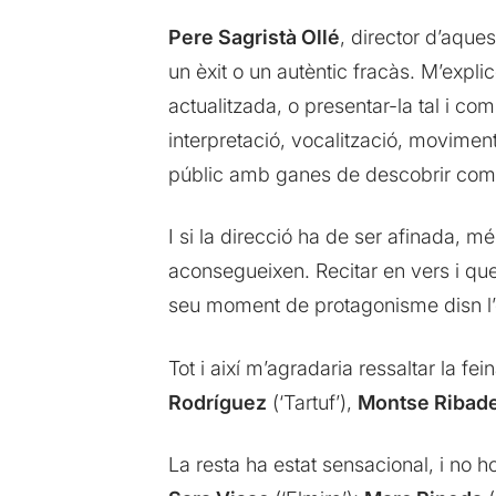
Pere Sagristà Ollé
, director d’aque
un èxit o un autèntic fracàs. M’expl
actualitzada, o presentar-la tal i co
interpretació, vocalització, moviment
públic amb ganes de descobrir com e
I si la direcció ha de ser afinada, mé
aconsegueixen. Recitar en vers i que
seu moment de protagonisme disn l’obra
Tot i així m’agradaria ressaltar la 
Rodríguez
(‘Tartuf’),
Montse Ribade
La resta ha estat sensacional, i no h