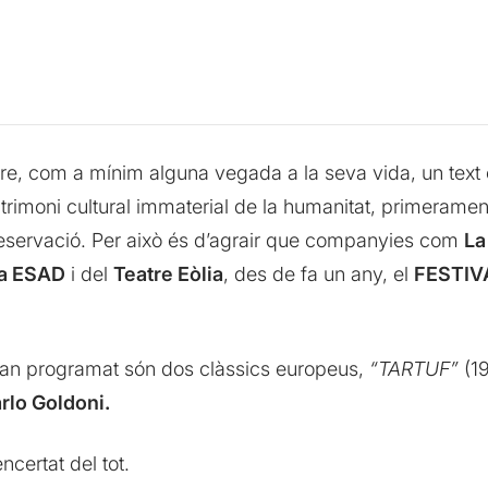
e, com a mínim alguna vegada a la seva vida, un text clà
trimoni cultural immaterial de la humanitat, primerament
preservació. Per això és d’agrair que companyies com
La
ia ESAD
i del
Teatre Eòlia
, des de fa un any, el
FESTIV
an programat són dos clàssics europeus,
“TARTUF”
(1
rlo Goldoni.
 encertat del tot.