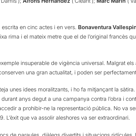
‘Damís’);
Alfons Hernández
(‘Cleant’);
Marc Marín
(‘Va
escrita en cinc actes i en vers.
Bonaventura Vallespi
a rima i el mateix metre que el de l’original francès qu
exemple insuperable de vigència universal. Malgrat els
conserven una gran actualitat, i poden ser perfectament
teja unes idees moralitzants, i ho fa mitjançant la sàtira
 durant anys degut a una campanya contra l’obra i contra
d’accedir a prohibir-ne la representació pública. No va se
9. L’èxit que va assolir aleshores va ser extraordinari.
s de paraules, diàlegs divertits i situacions ridícules. 