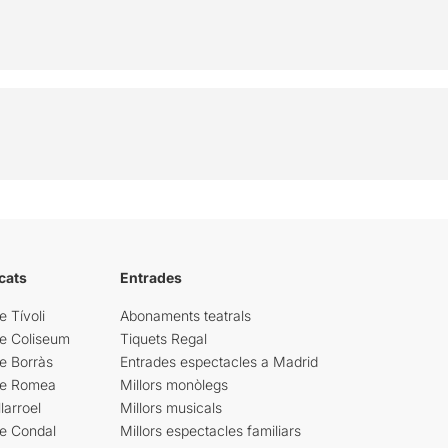
cats
Entrades
e Tívoli
Abonaments teatrals
re Coliseum
Tiquets Regal
e Borràs
Entrades espectacles a Madrid
re Romea
Millors monòlegs
larroel
Millors musicals
re Condal
Millors espectacles familiars