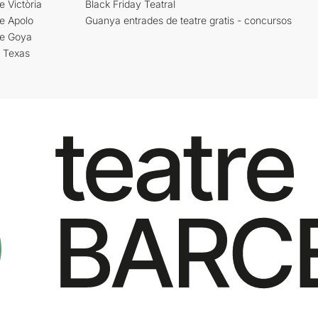
e Victòria
Black Friday Teatral
e Apolo
Guanya entrades de teatre gratis - concursos
re Goya
i Texas