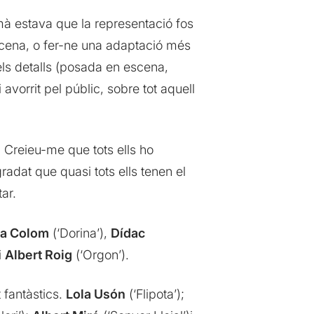
 mà estava que la representació fos
escena, o fer-ne una adaptació més
 els detalls (posada en escena,
avorrit pel públic, sobre tot aquell
r. Creieu-me que tots ells ho
radat que quasi tots ells tenen el
ar.
ia Colom
(‘Dorina’),
Dídac
i
Albert Roig
(‘Orgon’).
 fantàstics.
Lola Usón
(‘Flipota’);