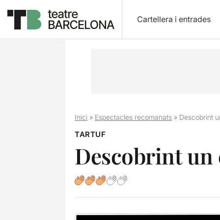
Cartellera i entrades
Inici
»
Espectacles recomanats
»
Descobrint u
TARTUF
Descobrint un c