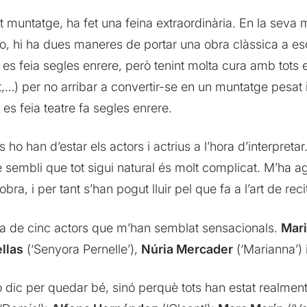
st muntatge, ha fet una feina extraordinària. En la seva
ico, hi ha dues maneres de portar una obra clàssica a 
m es feia segles enrere, però tenint molta cura amb tots
,…) per no arribar a convertir-se en un muntatge pesat i 
s feia teatre fa segles enrere.
s ho han d’estar els actors i actrius a l’hora d’interpreta
 sembli que tot sigui natural és molt complicat. M’ha ag
, i per tant s’han pogut lluir pel que fa a l’art de recit
feina de cinc actors que m’han semblat sensacionals.
Mar
llas
(‘Senyora Pernelle’),
Núria Mercader
(‘Marianna’) 
o dic per quedar bé, sinó perquè tots han estat realment