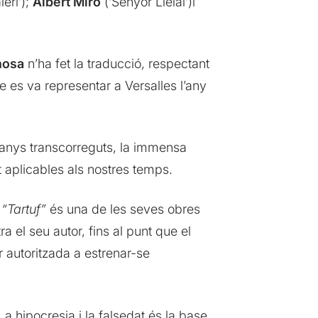
leri’);
Albert Miró
(‘Senyor Lleial’)i
nosa
n’ha fet la traducció, respectant
e es va representar a Versalles l’any
 anys transcorreguts, la immensa
 aplicables als nostres temps.
.
“Tartuf”
és una de les seves obres
 el seu autor, fins al punt que el
r autoritzada a estrenar-se
La hipocresia i la falsedat és la base