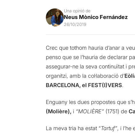
Una opinió de
Neus Mònico Fernández
26/10/2019
Crec que tothom hauria d’anar a veur
penso que se l’hauria de declarar pa
assegurar-ne la seva continuïtat i 
organitzi, amb la col·laboració d’
Eòl
BARCELONA, el FEST(I)VERS
.
Enguany les dues propostes que s’h
(Molière),
i
“MOLIÈRE”
(1751) de
Ca
La meva tria ha estat “
Tartuf”
, i l’he