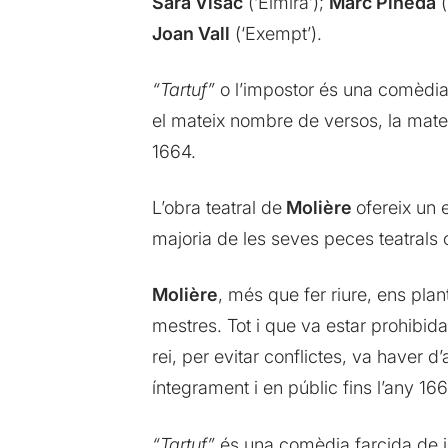
Sara Visac
(‘Elmira’);
Marc Pineda
(
Joan Vall
(‘Exempt’).
“Tartuf”
o l’impostor és una comèdia 
el mateix nombre de versos, la mateix
1664.
L’obra teatral de
Molière
ofereix un 
majoria de les seves peces teatrals 
Molière
, més que fer riure, ens plan
mestres. Tot i que va estar prohibida
rei, per evitar conflictes, va haver 
íntegrament i en públic fins l’any 166
“Tartuf”
és una comèdia farcida de joc