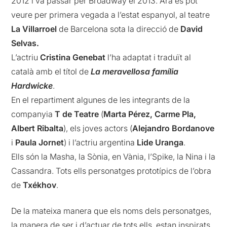
2012 i va passar per Broadway el 2013. Ara es pot
veure per primera vegada a l’estat espanyol, al teatre
La Villarroel
de Barcelona sota la direcció de
David
Selvas.
L’actriu
Cristina Genebat
l’ha adaptat i traduït al
català amb el títol de
La meravellosa família
Hardwicke
.
En el repartiment algunes de les integrants de la
companyia
T de Teatre
(
Marta Pérez, Carme Pla,
Albert Ribalta
), els joves actors (
Alejandro Bordanove
i
Paula Jornet
) i l’actriu argentina
Lide Uranga
.
Ells són la Masha, la Sònia, en Vània, l’Spike, la Nina i la
Cassandra. Tots ells personatges prototípics de l’obra
de
Txékhov
.
De la mateixa manera que els noms dels personatges,
la manera de ser i d’actuar de tots ells, estan inspirats