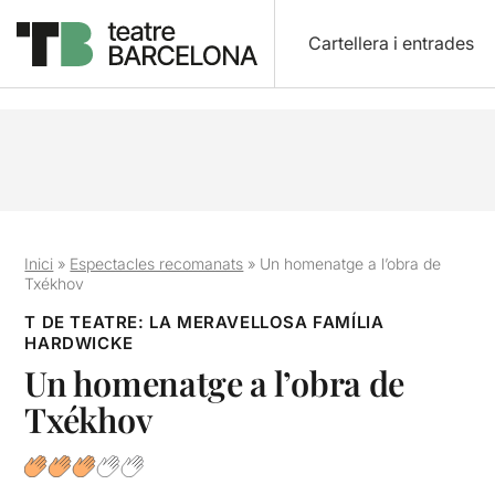
Cartellera i entrades
Inici
»
Espectacles recomanats
»
Un homenatge a l’obra de
Txékhov
T DE TEATRE: LA MERAVELLOSA FAMÍLIA
HARDWICKE
Un homenatge a l’obra de
Txékhov