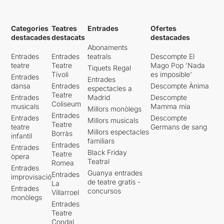
Categories
Teatres
Entrades
Ofertes
destacades
destacats
destacades
Abonaments
Entrades
Entrades
teatrals
Descompte El
teatre
Teatre
Mago Pop 'Nada
Tiquets Regal
Tívoli
es imposible'
Entrades
Entrades
dansa
Entrades
Descompte Ànima
espectacles a
Teatre
Entrades
Madrid
Descompte
Coliseum
musicals
Mamma mia
Millors monòlegs
Entrades
Entrades
Descompte
Millors musicals
Teatre
teatre
Germans de sang
Millors espectacles
Borràs
infantil
familiars
Entrades
Entrades
Black Friday
Teatre
òpera
Teatral
Romea
Entrades
Guanya entrades
Entrades
improvisació
de teatre gratis -
La
Entrades
concursos
Villarroel
monòlegs
Entrades
Teatre
Condal