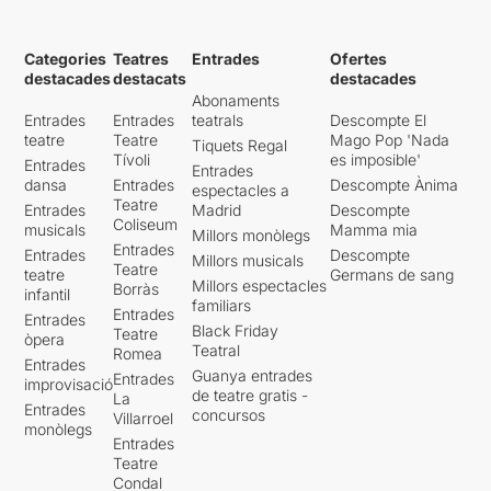
Categories
Teatres
Entrades
Ofertes
destacades
destacats
destacades
Abonaments
Entrades
Entrades
teatrals
Descompte El
teatre
Teatre
Mago Pop 'Nada
Tiquets Regal
Tívoli
es imposible'
Entrades
Entrades
dansa
Entrades
Descompte Ànima
espectacles a
Teatre
Entrades
Madrid
Descompte
Coliseum
musicals
Mamma mia
Millors monòlegs
Entrades
Entrades
Descompte
Millors musicals
Teatre
teatre
Germans de sang
Millors espectacles
Borràs
infantil
familiars
Entrades
Entrades
Black Friday
Teatre
òpera
Teatral
Romea
Entrades
Guanya entrades
Entrades
improvisació
de teatre gratis -
La
Entrades
concursos
Villarroel
monòlegs
Entrades
Teatre
Condal