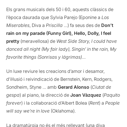
Els grans musicals dels 50 i 60, aquests clàssics de
l’època daurada que Sylvia Parejo (Eponine a
Los
Miserables
, Diva a
Priscilla
…) fa seus des de
Don’t
rain on my parade (Funny Girl), Hello, Dolly, I feel
pretty
(meravellosa) de
West Side Story, I could have
danced all night (My fair lady), Singin’ in the rain, My
favorite things (Sonrisas y lágrimas)
…
Un luxe reviure les creacions d’amor i desamor,
d’il·lusió i reivindicació de Bernstein, Kern, Rodgers,
Sondheim, Styne … amb
Gerard Alonso
(
Ciutat de
gespa
) al piano, la direcció de
Joan Vàzquez
(
Paquito
forever
) i la col·laboració d’Albert Bolea (
Rent
) a
People
will say we’re in love
(Oklahoma).
La dramatúrgia no és el més rellevant (una diva