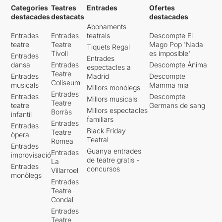
Categories
Teatres
Entrades
Ofertes
destacades
destacats
destacades
Abonaments
Entrades
Entrades
teatrals
Descompte El
teatre
Teatre
Mago Pop 'Nada
Tiquets Regal
Tívoli
es imposible'
Entrades
Entrades
dansa
Entrades
Descompte Ànima
espectacles a
Teatre
Entrades
Madrid
Descompte
Coliseum
musicals
Mamma mia
Millors monòlegs
Entrades
Entrades
Descompte
Millors musicals
Teatre
teatre
Germans de sang
Millors espectacles
Borràs
infantil
familiars
Entrades
Entrades
Black Friday
Teatre
òpera
Teatral
Romea
Entrades
Guanya entrades
Entrades
improvisació
de teatre gratis -
La
Entrades
concursos
Villarroel
monòlegs
Entrades
Teatre
Condal
Entrades
Teatre