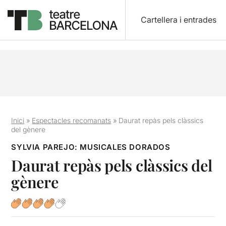
Cartellera i entrades
Inici
»
Espectacles recomanats
»
Daurat repàs pels clàssics
del gènere
SYLVIA PAREJO: MUSICALES DORADOS
Daurat repàs pels clàssics del
gènere