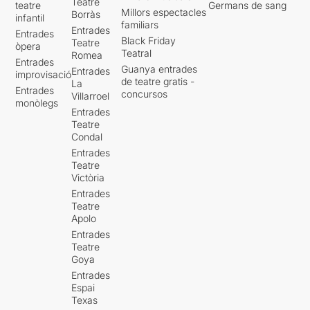
Teatre
teatre
Germans de sang
Millors espectacles
Borràs
infantil
familiars
Entrades
Entrades
Black Friday
Teatre
òpera
Teatral
Romea
Entrades
Guanya entrades
Entrades
improvisació
de teatre gratis -
La
Entrades
concursos
Villarroel
monòlegs
Entrades
Teatre
Condal
Entrades
Teatre
Victòria
Entrades
Teatre
Apolo
Entrades
Teatre
Goya
Entrades
Espai
Texas