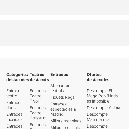
Categories
Teatres
Entrades
Ofertes
destacades
destacats
destacades
Abonaments
Entrades
Entrades
teatrals
Descompte El
teatre
Teatre
Mago Pop 'Nada
Tiquets Regal
Tívoli
es imposible'
Entrades
Entrades
dansa
Entrades
Descompte Ànima
espectacles a
Teatre
Entrades
Madrid
Descompte
Coliseum
musicals
Mamma mia
Millors monòlegs
Entrades
Entrades
Descompte
Millors musicals