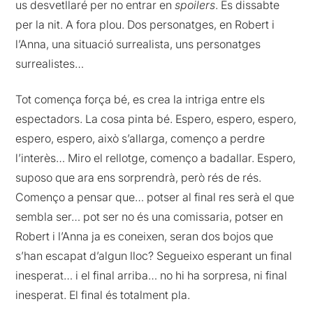
us desvetllaré per no entrar en
spoilers
. És dissabte
per la nit. A fora plou. Dos personatges, en Robert i
l’Anna, una situació surrealista, uns personatges
surrealistes…
Tot comença força bé, es crea la intriga entre els
espectadors. La cosa pinta bé. Espero, espero, espero,
espero, espero, això s’allarga, començo a perdre
l’interès… Miro el rellotge, començo a badallar. Espero,
suposo que ara ens sorprendrà, però rés de rés.
Començo a pensar que… potser al final res serà el que
sembla ser… pot ser no és una comissaria, potser en
Robert i l’Anna ja es coneixen, seran dos bojos que
s’han escapat d’algun lloc? Segueixo esperant un final
inesperat… i el final arriba… no hi ha sorpresa, ni final
inesperat. El final és totalment pla.