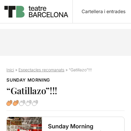
Cartellera i entrades
Inici
»
Espectacles recomanats
»
“Gatillazo”!!!
SUNDAY MORNING
“Gatillazo”!!!
Sunday Morning