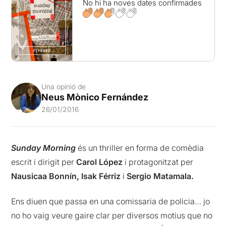
No hi ha noves dates confirmades
Una opinió de
Neus Mònico Fernández
26/01/2016
Sunday Morning
és un thriller en forma de comèdia
escrit i dirigit per
Carol López
i protagonitzat per
Nausicaa Bonnín, Isak Férriz
i
Sergio Matamala.
Ens diuen que passa en una comissaria de policia… jo
no ho vaig veure gaire clar per diversos motius que no