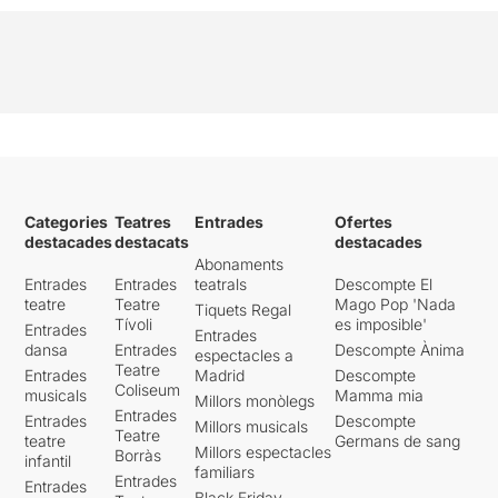
Categories
Teatres
Entrades
Ofertes
destacades
destacats
destacades
Abonaments
Entrades
Entrades
teatrals
Descompte El
teatre
Teatre
Mago Pop 'Nada
Tiquets Regal
Tívoli
es imposible'
Entrades
Entrades
dansa
Entrades
Descompte Ànima
espectacles a
Teatre
Entrades
Madrid
Descompte
Coliseum
musicals
Mamma mia
Millors monòlegs
Entrades
Entrades
Descompte
Millors musicals
Teatre
teatre
Germans de sang
Millors espectacles
Borràs
infantil
familiars
Entrades
Entrades
Black Friday