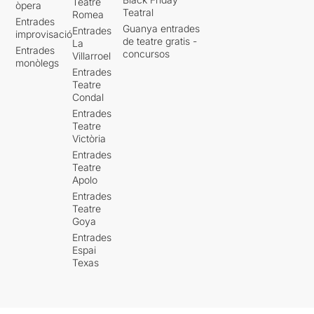
Teatre
òpera
Teatral
Romea
Entrades
Guanya entrades
Entrades
improvisació
de teatre gratis -
La
Entrades
concursos
Villarroel
monòlegs
Entrades
Teatre
Condal
Entrades
Teatre
Victòria
Entrades
Teatre
Apolo
Entrades
Teatre
Goya
Entrades
Espai
Texas