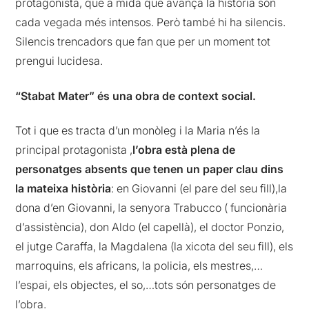
protagonista, que a mida que avança la història són
cada vegada més intensos. Però també hi ha silencis.
Silencis trencadors que fan que per un moment tot
prengui lucidesa.
“Stabat Mater” és una obra de context social.
Tot i que es tracta d’un monòleg i la Maria n’és la
principal protagonista ,
l’obra està plena de
personatges absents que tenen un paper clau dins
la mateixa història
: en Giovanni (el pare del seu fill),la
dona d’en Giovanni, la senyora Trabucco ( funcionària
d’assistència), don Aldo (el capellà), el doctor Ponzio,
el jutge Caraffa, la Magdalena (la xicota del seu fill), els
marroquins, els africans, la policia, els mestres,…
l’espai, els objectes, el so,…tots són personatges de
l’obra.