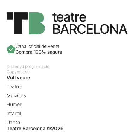
Canal oficial de venta
Compra 100% segura
Disseny i programació:
Copymouse
Vull veure
Teatre
Musicals
Humor
Infantil
Dansa
Teatre Barcelona ©2026