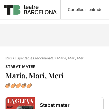
Cartellera i entrades
Inici
»
Espectacles recomanats
»
Maria, Mari, Meri
STABAT MATER
Maria, Mari, Meri
Stabat mater