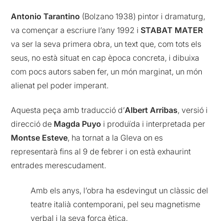
Antonio Tarantino
(Bolzano 1938) pintor i dramaturg,
va començar a escriure l’any 1992 i
STABAT MATER
va ser la seva primera obra, un text que, com tots els
seus, no està situat en cap època concreta, i dibuixa
com pocs autors saben fer, un món marginat, un món
alienat pel poder imperant.
Aquesta peça amb traducció d’
Albert Arribas
, versió i
direcció de
Magda Puyo
i produïda i interpretada per
Montse Esteve
, ha tornat a la Gleva on es
representarà fins al 9 de febrer i on està exhaurint
entrades merescudament.
Amb els anys, l’obra ha esdevingut un clàssic del
teatre italià contemporani, pel seu magnetisme
verbal i la seva força ètica.