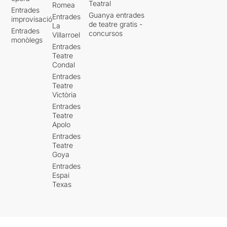
Teatral
Romea
Entrades
Guanya entrades
Entrades
improvisació
de teatre gratis -
La
Entrades
concursos
Villarroel
monòlegs
Entrades
Teatre
Condal
Entrades
Teatre
Victòria
Entrades
Teatre
Apolo
Entrades
Teatre
Goya
Entrades
Espai
Texas