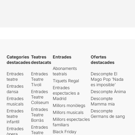
Categories
Teatres
Entrades
Ofertes
destacades
destacats
destacades
Abonaments
Entrades
Entrades
teatrals
Descompte El
teatre
Teatre
Mago Pop 'Nada
Tiquets Regal
Tívoli
es imposible'
Entrades
Entrades
dansa
Entrades
Descompte Ànima
espectacles a
Teatre
Entrades
Madrid
Descompte
Coliseum
musicals
Mamma mia
Millors monòlegs
Entrades
Entrades
Descompte
Millors musicals
Teatre
teatre
Germans de sang
Millors espectacles
Borràs
infantil
familiars
Entrades
Entrades
Black Friday
Teatre
òpera