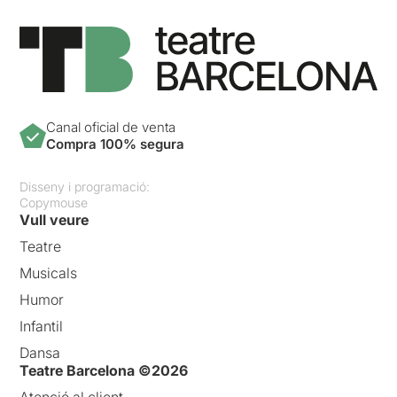
Canal oficial de venta
Compra 100% segura
Disseny i programació:
Copymouse
Vull veure
Teatre
Musicals
Humor
Infantil
Dansa
Teatre Barcelona ©2026