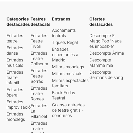
Categories
Teatres
Entrades
Ofertes
destacades
destacats
destacades
Abonaments
Entrades
Entrades
teatrals
Descompte El
teatre
Teatre
Mago Pop 'Nada
Tiquets Regal
Tívoli
es imposible'
Entrades
Entrades
dansa
Entrades
Descompte Ànima
espectacles a
Teatre
Entrades
Madrid
Descompte
Coliseum
musicals
Mamma mia
Millors monòlegs
Entrades
Entrades
Descompte
Millors musicals
Teatre
teatre
Germans de sang
Millors espectacles
Borràs
infantil
familiars
Entrades
Entrades
Black Friday
Teatre
òpera
Teatral
Romea
Entrades
Guanya entrades
Entrades
improvisació
de teatre gratis -
La
Entrades
concursos
Villarroel
monòlegs
Entrades
Teatre