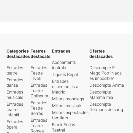
Categories
Teatres
Entrades
Ofertes
destacades
destacats
destacades
Abonaments
Entrades
Entrades
teatrals
Descompte El
teatre
Teatre
Mago Pop 'Nada
Tiquets Regal
Tívoli
es imposible'
Entrades
Entrades
dansa
Entrades
Descompte Ànima
espectacles a
Teatre
Entrades
Madrid
Descompte
Coliseum
musicals
Mamma mia
Millors monòlegs
Entrades
Entrades
Descompte
Millors musicals
Teatre
teatre
Germans de sang
Millors espectacles
Borràs
infantil
familiars
Entrades
Entrades
Black Friday
Teatre
òpera
Teatral
Romea