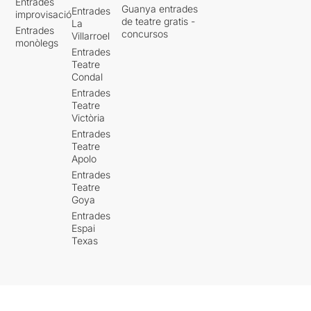
Entrades
Guanya entrades
Entrades
improvisació
de teatre gratis -
La
Entrades
concursos
Villarroel
monòlegs
Entrades
Teatre
Condal
Entrades
Teatre
Victòria
Entrades
Teatre
Apolo
Entrades
Teatre
Goya
Entrades
Espai
Texas