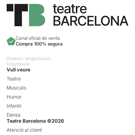
Canal oficial de venta
Compra 100% segura
Disseny i programació:
Copymouse
Vull veure
Teatre
Musicals
Humor
Infantil
Dansa
Teatre Barcelona ©2026
Atenció al client