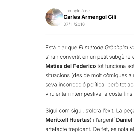
Una opinió de
Carles Armengol Gili
07/11/2016
Està clar que
El mètode Grönholm
va
s’han convertit en un petit subgèner
Matías del Federico
tot funciona so
situacions (des de molt còmiques a
seva incorrecció política, però tot a
virulenta i intempestiva, a costa fin
Sigui com sigui, s’olora l’èxit. La 
Meritxell Huertas
) i l’argentí
Daniel
artefacte trepidant. De fet, es nota el