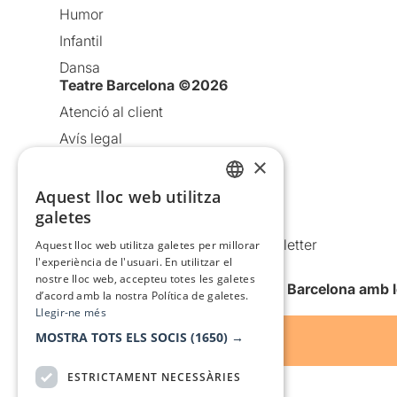
Humor
Infantil
Dansa
Teatre Barcelona ©2026
Atenció al client
Avís legal
×
Política de privacitat
Política de cookies
Aquest lloc web utilitza
CATALAN
galetes
Condicions d’ús
SPANISH
Comunicacions comercials i Newsletter
Aquest lloc web utilitza galetes per millorar
l'experiència de l'usuari. En utilitzar el
Anuncia’t
nostre lloc web, accepteu totes les galetes
Vull rebre la newsletter de Teatre Barcelona amb 
d’acord amb la nostra Política de galetes.
Llegir-ne més
MOSTRA TOTS ELS SOCIS
(1650) →
ESTRICTAMENT NECESSÀRIES