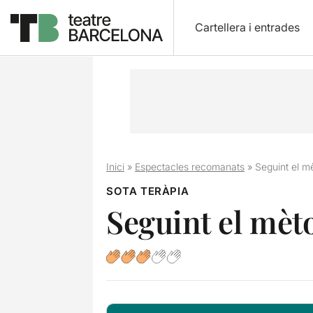
Cartellera i entrades
Inici
»
Espectacles recomanats
»
Seguint el m
SOTA TERÀPIA
Seguint el mèt