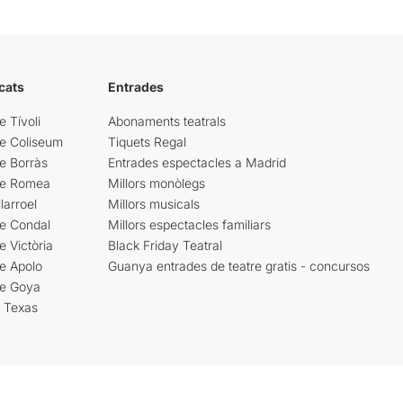
cats
Entrades
e Tívoli
Abonaments teatrals
re Coliseum
Tiquets Regal
e Borràs
Entrades espectacles a Madrid
re Romea
Millors monòlegs
larroel
Millors musicals
re Condal
Millors espectacles familiars
e Victòria
Black Friday Teatral
e Apolo
Guanya entrades de teatre gratis - concursos
re Goya
i Texas