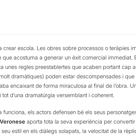
 crear escola. Les obres sobre processos o teràpies i
e que acostuma a generar un èxit comercial immediat. E
ta unes regles preestablertes que acaben portant cap a 
 molt dramàtiques) poden estar descompensades i que
caba encaixant de forma miraculosa al final de l’obra. Un
s i tot d’una dramatúrgia versemblant i coherent.
peça funciona, els actors defensen bé els seus personatg
 Veronese
aporta tota la seva experiència per converti
 seu estil en els diàlegs solapats, la velocitat de la rèpl