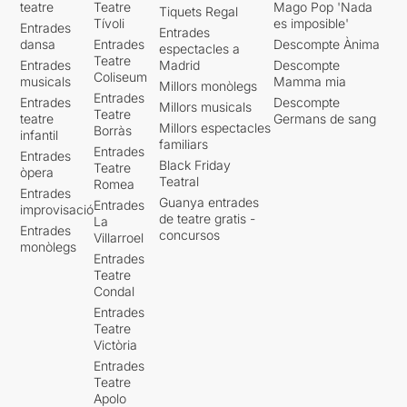
teatre
Teatre
Mago Pop 'Nada
Tiquets Regal
Tívoli
es imposible'
Entrades
Entrades
dansa
Entrades
Descompte Ànima
espectacles a
Teatre
Entrades
Madrid
Descompte
Coliseum
musicals
Mamma mia
Millors monòlegs
Entrades
Entrades
Descompte
Millors musicals
Teatre
teatre
Germans de sang
Millors espectacles
Borràs
infantil
familiars
Entrades
Entrades
Black Friday
Teatre
òpera
Teatral
Romea
Entrades
Guanya entrades
Entrades
improvisació
de teatre gratis -
La
Entrades
concursos
Villarroel
monòlegs
Entrades
Teatre
Condal
Entrades
Teatre
Victòria
Entrades
Teatre
Apolo