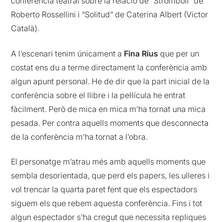
conferència teatral sobre la relació de “Strómboli” de
Roberto Rossellini i “Solitud” de Caterina Albert (Victor
Català).
A l’escenari tenim únicament a
Fina Rius
que per un
costat ens du a terme directament la conferència amb
algun apunt personal. He de dir que la part inicial de la
conferència sobre el llibre i la pel·lícula he entrat
fàcilment. Però de mica en mica m’ha tornat una mica
pesada. Per contra aquells moments que desconnecta
de la conferència m’ha tornat a l’obra.
El personatge m’atrau més amb aquells moments que
sembla desorientada, que perd els papers, les ulleres i
vol trencar la quarta paret fent que els espectadors
siguem els que rebem aquesta conferència. Fins i tot
algun espectador s’ha cregut que necessita repliques