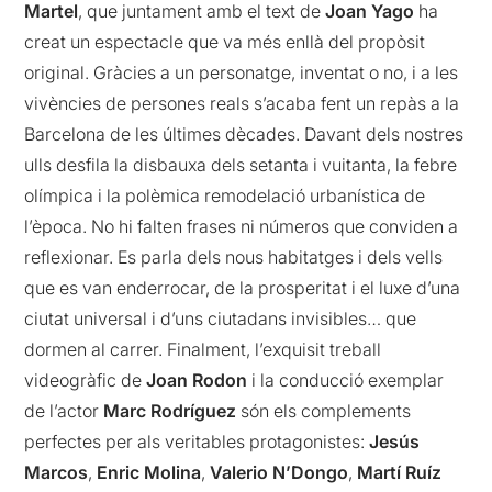
Martel
, que juntament amb el text de
Joan Yago
ha
creat un espectacle que va més enllà del propòsit
original. Gràcies a un personatge, inventat o no, i a les
vivències de persones reals s’acaba fent un repàs a la
Barcelona de les últimes dècades. Davant dels nostres
ulls desfila la disbauxa dels setanta i vuitanta, la febre
olímpica i la polèmica remodelació urbanística de
l’època. No hi falten frases ni números que conviden a
reflexionar. Es parla dels nous habitatges i dels vells
que es van enderrocar, de la prosperitat i el luxe d’una
ciutat universal i d’uns ciutadans invisibles… que
dormen al carrer. Finalment, l’exquisit treball
videogràfic de
Joan Rodon
i la conducció exemplar
de l’actor
Marc Rodríguez
són els complements
perfectes per als veritables protagonistes:
Jesús
Marcos
,
Enric Molina
,
Valerio N’Dongo
,
Martí Ruíz