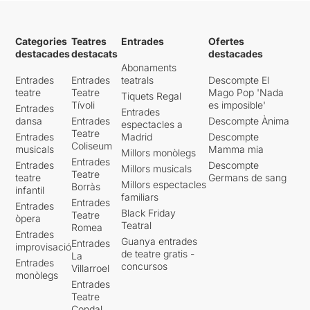
Categories
Teatres
Entrades
Ofertes
destacades
destacats
destacades
Abonaments
Entrades
Entrades
teatrals
Descompte El
teatre
Teatre
Mago Pop 'Nada
Tiquets Regal
Tívoli
es imposible'
Entrades
Entrades
dansa
Entrades
Descompte Ànima
espectacles a
Teatre
Entrades
Madrid
Descompte
Coliseum
musicals
Mamma mia
Millors monòlegs
Entrades
Entrades
Descompte
Millors musicals
Teatre
teatre
Germans de sang
Millors espectacles
Borràs
infantil
familiars
Entrades
Entrades
Black Friday
Teatre
òpera
Teatral
Romea
Entrades
Guanya entrades
Entrades
improvisació
de teatre gratis -
La
Entrades
concursos
Villarroel
monòlegs
Entrades
Teatre
Condal