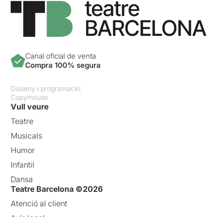
Canal oficial de venta
Compra 100% segura
Disseny i programació:
Copymouse
Vull veure
Teatre
Musicals
Humor
Infantil
Dansa
Teatre Barcelona ©2026
Atenció al client