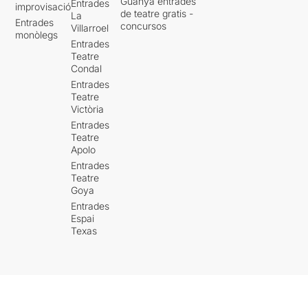
Guanya entrades
Entrades
improvisació
de teatre gratis -
La
Entrades
concursos
Villarroel
monòlegs
Entrades
Teatre
Condal
Entrades
Teatre
Victòria
Entrades
Teatre
Apolo
Entrades
Teatre
Goya
Entrades
Espai
Texas