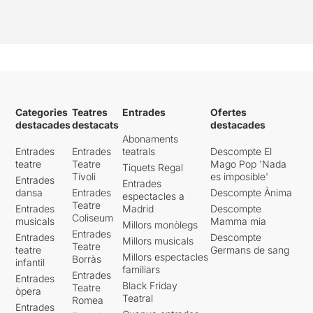
Categories
Teatres
Entrades
Ofertes
destacades
destacats
destacades
Abonaments
Entrades
Entrades
teatrals
Descompte El
teatre
Teatre
Mago Pop 'Nada
Tiquets Regal
Tívoli
es imposible'
Entrades
Entrades
dansa
Entrades
Descompte Ànima
espectacles a
Teatre
Entrades
Madrid
Descompte
Coliseum
musicals
Mamma mia
Millors monòlegs
Entrades
Entrades
Descompte
Millors musicals
Teatre
teatre
Germans de sang
Millors espectacles
Borràs
infantil
familiars
Entrades
Entrades
Black Friday
Teatre
òpera
Teatral
Romea
Entrades