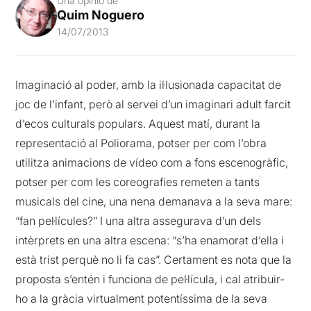
Una opinió de
Quim Noguero
14/07/2013
Imaginació al poder, amb la il·lusionada capacitat de
joc de l’infant, però al servei d’un imaginari adult farcit
d’ecos culturals populars. Aquest matí, durant la
representació al Poliorama, potser per com l’obra
utilitza animacions de vídeo com a fons escenogràfic,
potser per com les coreografies remeten a tants
musicals del cine, una nena demanava a la seva mare:
“fan pel·lícules?” I una altra assegurava d’un dels
intèrprets en una altra escena: “s’ha enamorat d’ella i
està trist perquè no li fa cas”. Certament es nota que la
proposta s’entén i funciona de pel·lícula, i cal atribuir-
ho a la gràcia virtualment potentíssima de la seva