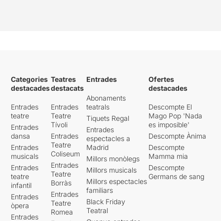
Categories
Teatres
Entrades
Ofertes
destacades
destacats
destacades
Abonaments
Entrades
Entrades
teatrals
Descompte El
teatre
Teatre
Mago Pop 'Nada
Tiquets Regal
Tívoli
es imposible'
Entrades
Entrades
dansa
Entrades
Descompte Ànima
espectacles a
Teatre
Entrades
Madrid
Descompte
Coliseum
musicals
Mamma mia
Millors monòlegs
Entrades
Entrades
Descompte
Millors musicals
Teatre
teatre
Germans de sang
Millors espectacles
Borràs
infantil
familiars
Entrades
Entrades
Black Friday
Teatre
òpera
Teatral
Romea
Entrades