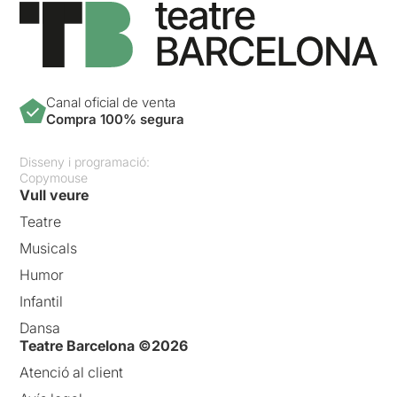
Canal oficial de venta
Compra 100% segura
Disseny i programació:
Copymouse
Vull veure
Teatre
Musicals
Humor
Infantil
Dansa
Teatre Barcelona ©2026
Atenció al client