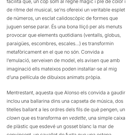
facilita que, un cop som al regne màgic i ple de color i
de ritme del musical, se’ns ofereixi un veritable esplet
de números, un esclat calidoscòpic
de formes que
juguen sense parar. És una bona lliçó per als menuts
provocar que elements quotidians (ventalls, globus,
paraigües, escombres, escales…) es transformin
metafòricament en el que no són. Convida a
l’emulació, serveixen de model, els avisen que amb
imaginació ells mateixos poden instal·lar-se al mig
d’una pel·lícula de dibuixos animats pròpia.
Mentrestant, aquesta que Alonso els convida a gaudir
inclou una ballarina dins una capseta de música, dos
titelles ballant a les ordres dels fils de què pengen, un
clown
que es transforma en
vedette
, una simple caixa
de plàstic que esdevé un gosset blanc la mar de
convincent, un cavallet de fusta que una estona