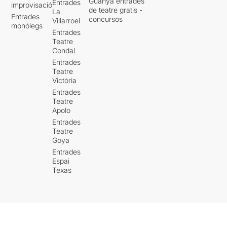
Guanya entrades
Entrades
improvisació
de teatre gratis -
La
Entrades
concursos
Villarroel
monòlegs
Entrades
Teatre
Condal
Entrades
Teatre
Victòria
Entrades
Teatre
Apolo
Entrades
Teatre
Goya
Entrades
Espai
Texas