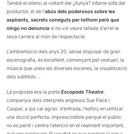
També el silenci al voltant del ¿llunyà? infame sofà del
productor, el de l’
abús dels poderosos sobre les
aspirants, secrets coneguts per tothom però que
ningú no denuncia
si no vol veure tallada d’arrel la
seva carrera al món de l’espectacle.
L’ambientació dels anys 20, sense disposar de gran
escenografia, és excel·lent, començant pel vestuari, la
música que uneix les diverses escenes, la visualització
dels subtítols …
La proposta ens la porta
Escapade Theatre
,
companyia dels intèrprets anglesos Sue Flack i
Caspar, a qui cal agrair, d’entrada, l’esforç en utilitzar
una dicció perfecta, imprescindible perquè el públic
no es perdi i centre l’atenció en el realment important,
què ens expliquen. El resultat es que perdem la por a