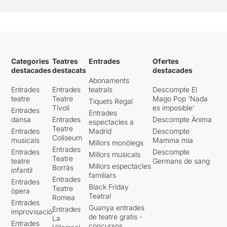
Categories
Teatres
Entrades
Ofertes
destacades
destacats
destacades
Abonaments
Entrades
Entrades
teatrals
Descompte El
teatre
Teatre
Mago Pop 'Nada
Tiquets Regal
Tívoli
es imposible'
Entrades
Entrades
dansa
Entrades
Descompte Ànima
espectacles a
Teatre
Entrades
Madrid
Descompte
Coliseum
musicals
Mamma mia
Millors monòlegs
Entrades
Entrades
Descompte
Millors musicals
Teatre
teatre
Germans de sang
Millors espectacles
Borràs
infantil
familiars
Entrades
Entrades
Black Friday
Teatre
òpera
Teatral
Romea
Entrades
Guanya entrades
Entrades
improvisació
de teatre gratis -
La
Entrades
concursos