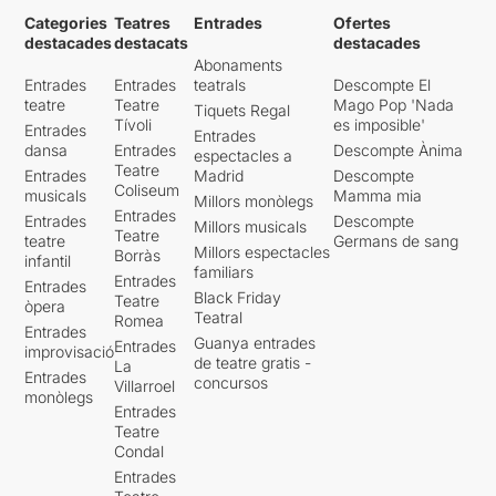
Categories
Teatres
Entrades
Ofertes
destacades
destacats
destacades
Abonaments
Entrades
Entrades
teatrals
Descompte El
teatre
Teatre
Mago Pop 'Nada
Tiquets Regal
Tívoli
es imposible'
Entrades
Entrades
dansa
Entrades
Descompte Ànima
espectacles a
Teatre
Entrades
Madrid
Descompte
Coliseum
musicals
Mamma mia
Millors monòlegs
Entrades
Entrades
Descompte
Millors musicals
Teatre
teatre
Germans de sang
Millors espectacles
Borràs
infantil
familiars
Entrades
Entrades
Black Friday
Teatre
òpera
Teatral
Romea
Entrades
Guanya entrades
Entrades
improvisació
de teatre gratis -
La
Entrades
concursos
Villarroel
monòlegs
Entrades
Teatre
Condal
Entrades