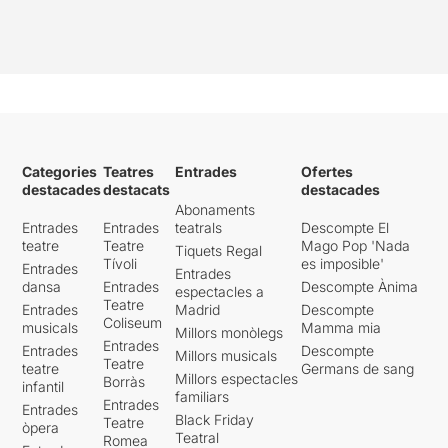
Categories
Teatres
Entrades
Ofertes
destacades
destacats
destacades
Abonaments
Entrades
Entrades
teatrals
Descompte El
teatre
Teatre
Mago Pop 'Nada
Tiquets Regal
Tívoli
es imposible'
Entrades
Entrades
dansa
Entrades
Descompte Ànima
espectacles a
Teatre
Entrades
Madrid
Descompte
Coliseum
musicals
Mamma mia
Millors monòlegs
Entrades
Entrades
Descompte
Millors musicals
Teatre
teatre
Germans de sang
Millors espectacles
Borràs
infantil
familiars
Entrades
Entrades
Black Friday
Teatre
òpera
Teatral
Romea