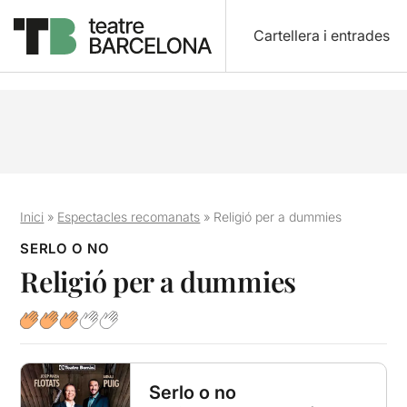
Cartellera i entrades
Inici
»
Espectacles recomanats
»
Religió per a dummies
SERLO O NO
Religió per a dummies
Serlo o no