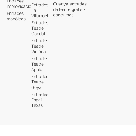
Entrades
Guanya entrades
Entrades
improvisació
de teatre gratis -
La
Entrades
concursos
Villarroel
monòlegs
Entrades
Teatre
Condal
Entrades
Teatre
Victòria
Entrades
Teatre
Apolo
Entrades
Teatre
Goya
Entrades
Espai
Texas