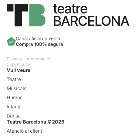
Canal oficial de venta
Compra 100% segura
Disseny i programació:
Copymouse
Vull veure
Teatre
Musicals
Humor
Infantil
Dansa
Teatre Barcelona ©2026
Atenció al client