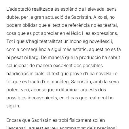
L’adaptació realitzada és esplèndida i elevada, sens
dubte, per la gran actuació de Sacristán. Això sí, no
podem oblidar que el text de referència no és teatral,
cosa que es pot apreciar en el lèxic i les expressions.
Tot i que s’hagi teatralitzat un monòleg novel·lesc i,
com a conseqüència sigui més estàtic, aquest no es fa
ni pesat ni llarg. De manera que la producció ha sabut
solucionar de manera excel·lent dos possibles
handicaps inicials: el text que prové d’una novel·la i el
fet que es tracti d’un monòleg. Sacristán, amb la seva
potent veu, aconsegueix difuminar aquests dos
possibles inconvenients, en el cas que realment ho
siguin.
Encara que Sacristán es trobi físicament sol en
l’escenari, aquest es veu acompanyat dels precisos i