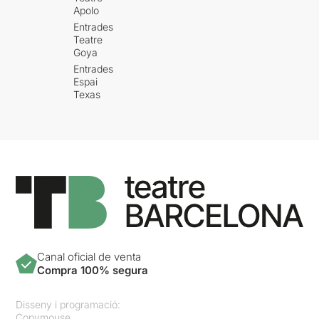
Apolo
Entrades
Teatre
Goya
Entrades
Espai
Texas
Canal oficial de venta
Compra 100% segura
Disseny i programació:
Copymouse