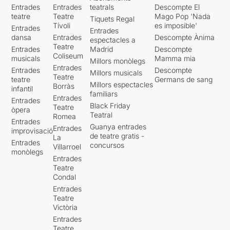
Entrades
Entrades
teatrals
Descompte El
teatre
Teatre
Mago Pop 'Nada
Tiquets Regal
Tívoli
es imposible'
Entrades
Entrades
dansa
Entrades
Descompte Ànima
espectacles a
Teatre
Entrades
Madrid
Descompte
Coliseum
musicals
Mamma mia
Millors monòlegs
Entrades
Entrades
Descompte
Millors musicals
Teatre
teatre
Germans de sang
Millors espectacles
Borràs
infantil
familiars
Entrades
Entrades
Black Friday
Teatre
òpera
Teatral
Romea
Entrades
Guanya entrades
Entrades
improvisació
de teatre gratis -
La
Entrades
concursos
Villarroel
monòlegs
Entrades
Teatre
Condal
Entrades
Teatre
Victòria
Entrades
Teatre