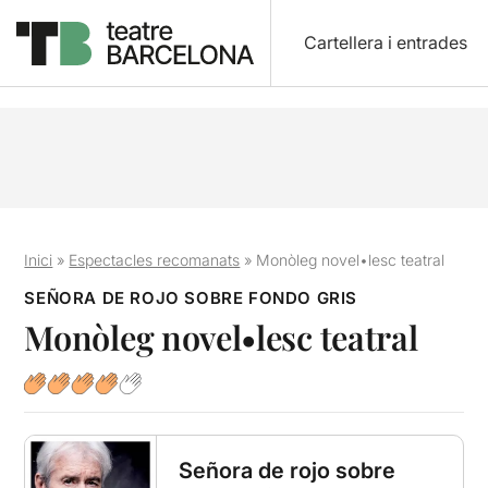
Cartellera i entrades
Inici
»
Espectacles recomanats
»
Monòleg novel•lesc teatral
SEÑORA DE ROJO SOBRE FONDO GRIS
Monòleg novel•lesc teatral
Señora de rojo sobre