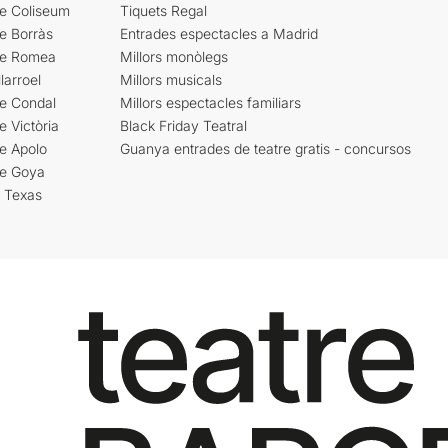
re Coliseum
Tiquets Regal
e Borràs
Entrades espectacles a Madrid
re Romea
Millors monòlegs
larroel
Millors musicals
re Condal
Millors espectacles familiars
e Victòria
Black Friday Teatral
e Apolo
Guanya entrades de teatre gratis - concursos
re Goya
i Texas