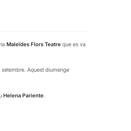
yia
Maleïdes Flors Teatre
que es va
s de setembre. Aquest diumenge
iu
Helena Pariente
.