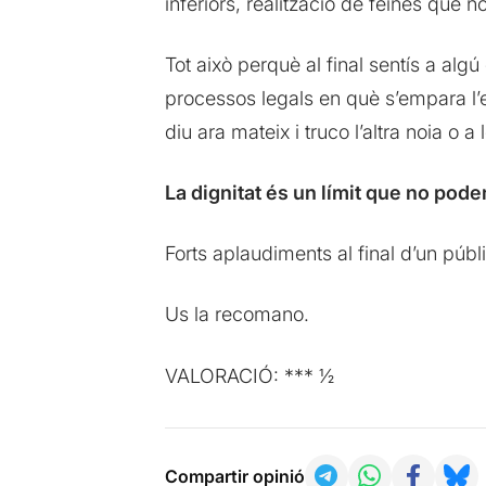
inferiors, realització de feines que 
Tot això perquè al final sentís a algú
processos legals en què s’empara l’empr
diu ara mateix i truco l’altra noia o a
La dignitat és un límit que no pod
Forts aplaudiments al final d’un públic
Us la recomano.
VALORACIÓ: *** ½
Compartir opinió