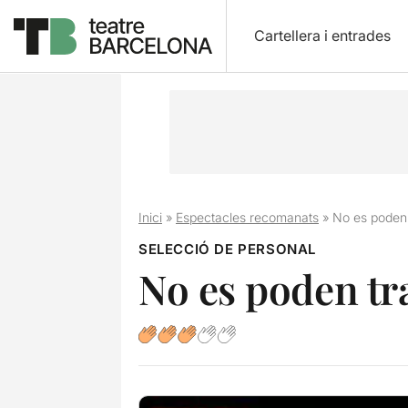
Cartellera i entrades
Inici
»
Espectacles recomanats
»
No es poden 
SELECCIÓ DE PERSONAL
No es poden tra