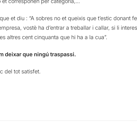
no et corresponen per categoria,…
 que et diu : “A sobres no et queixis que t’estic donant f
esa, vostè ha d’entrar a treballar i callar, si li interess
 les altres cent cinquanta que hi ha a la cua”.
em deixar que ningú traspassi.
 del tot satisfet.