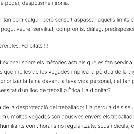
e poder, despotisme i ironia.
ar tan com calgui, però sense traspassar aquells límits 
 pogut veure: servilitat, compromís, diàleg, predisposició,
eïbles. Felicitats !!!
eflexionar sobre els mètodes actuals que es fan servir a
s que moltes de les vegades implica la pèrdua de la dig
oritzar la feina davant la teva vida personal, i et fan 
cessitat d’un lloc de treball o Ètica i la dignitat?
a de la desprotecció del treballador i la pèrdua dels se
vivim), moltes vegades són abusives envers els treballad
humiliants com: horaris no regularitzats, sous ridículs, 