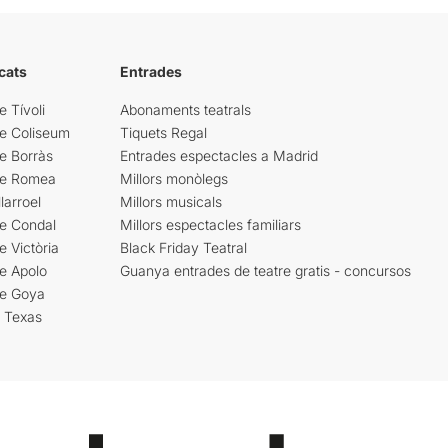
cats
Entrades
e Tívoli
Abonaments teatrals
re Coliseum
Tiquets Regal
e Borràs
Entrades espectacles a Madrid
re Romea
Millors monòlegs
larroel
Millors musicals
re Condal
Millors espectacles familiars
e Victòria
Black Friday Teatral
e Apolo
Guanya entrades de teatre gratis - concursos
re Goya
i Texas