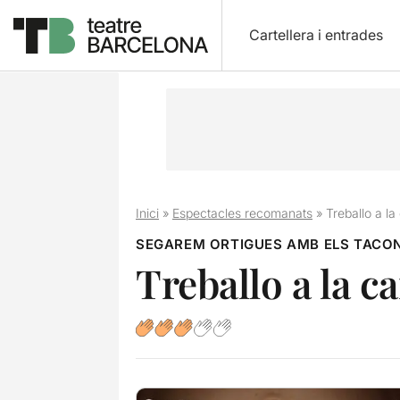
Cartellera i entrades
Inici
»
Espectacles recomanats
»
Treballo a la
SEGAREM ORTIGUES AMB ELS TACO
Treballo a la c