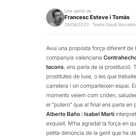
Una opinió de
Francesc Esteve i Tomàs
24/06/2023 · Teatre Gaudí Barcelo
Avui una proposta força diferent de 
companyia valenciana
Contrahech
tacons
, ens parla de la prostitució
prostitutes de luxe, o les que treball
carretera i on comparteixen espai. En
moments veiem com criden, saluden a
el “putero” que al final ens parla e
Alberto Baño
i
Isabel Martí
interpre
exquisit. M’ha agradat la força en qu
petita denúncia de la gent que ha d