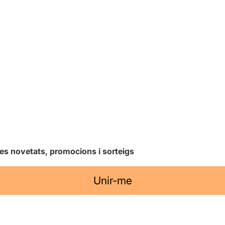
les novetats, promocions i sorteigs
Unir-me