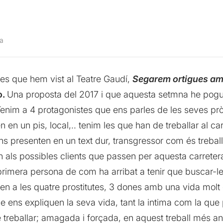
na
les que hem vist al Teatre Gaudí,
Segarem ortigues am
o.
Una proposta del 2017 i que aquesta setmna he pogu
. Tenim a 4 protagonistes que ens parles de les seves pr
en en un pis, local,.. tenim les que han de treballar al ca
s presenten en un text dur, transgressor com és treballar
ls possibles clients que passen per aquesta carretera o
n primera persona de com ha arribat a tenir que buscar-l
ten a les quatre prostitutes, 3 dones amb una vida molt di
e ens expliquen la seva vida, tant la intima com la que 
e treballar; amagada i forçada, en aquest treball més a