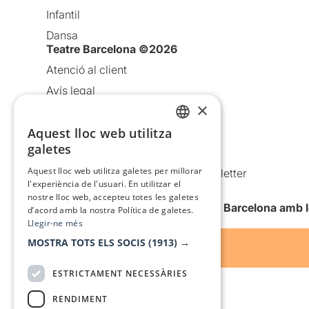
Infantil
Dansa
Teatre Barcelona ©2026
Atenció al client
Avís legal
×
Política de privacitat
Política de cookies
Aquest lloc web utilitza
CATALAN
galetes
Condicions d’ús
SPANISH
Aquest lloc web utilitza galetes per millorar
Comunicacions comercials i Newsletter
l'experiència de l'usuari. En utilitzar el
Anuncia’t
nostre lloc web, accepteu totes les galetes
Vull rebre la newsletter de Teatre Barcelona amb 
d’acord amb la nostra Política de galetes.
Llegir-ne més
MOSTRA TOTS ELS SOCIS
(1913) →
ESTRICTAMENT NECESSÀRIES
RENDIMENT