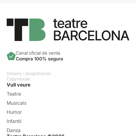
Canal oficial de venta
Compra 100% segura
Disseny i programació:
Copymouse
Vull veure
Teatre
Musicals
Humor
Infantil
Dansa