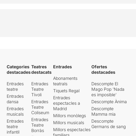
Categories
Teatres
Entrades
Ofertes
destacades
destacats
destacades
Abonaments
Entrades
Entrades
teatrals
Descompte El
teatre
Teatre
Mago Pop 'Nada
Tiquets Regal
Tívoli
es imposible'
Entrades
Entrades
dansa
Entrades
Descompte Ànima
espectacles a
Teatre
Entrades
Madrid
Descompte
Coliseum
musicals
Mamma mia
Millors monòlegs
Entrades
Entrades
Descompte
Millors musicals
Teatre
teatre
Germans de sang
Millors espectacles
Borràs
infantil
familiars