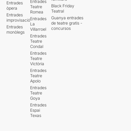
Entrades
Entrades
Black Friday
Teatre
òpera
Teatral
Romea
Entrades
Guanya entrades
Entrades
improvisació
de teatre gratis -
La
Entrades
concursos
Villarroel
monòlegs
Entrades
Teatre
Condal
Entrades
Teatre
Victòria
Entrades
Teatre
Apolo
Entrades
Teatre
Goya
Entrades
Espai
Texas