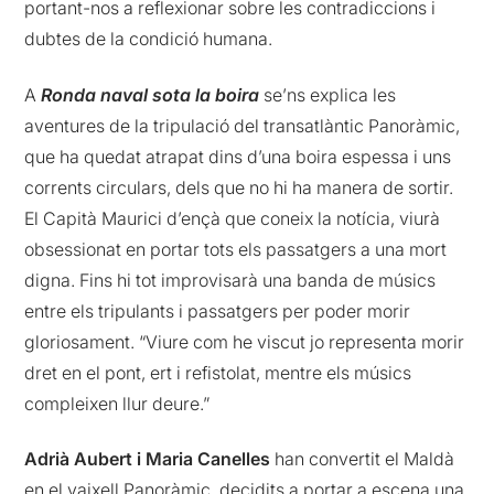
portant-nos a reflexionar sobre les contradiccions i
dubtes de la condició humana.
A
Ronda naval sota la boira
se’ns explica les
aventures de la tripulació del transatlàntic Panoràmic,
que ha quedat atrapat dins d’una boira espessa i uns
corrents circulars, dels que no hi ha manera de sortir.
El Capità Maurici d’ençà que coneix la notícia, viurà
obsessionat en portar tots els passatgers a una mort
digna. Fins hi tot improvisarà una banda de músics
entre els tripulants i passatgers per poder morir
gloriosament. “Viure com he viscut jo representa morir
dret en el pont, ert i refistolat, mentre els músics
compleixen llur deure.”
Adrià Aubert i Maria Canelles
han convertit el Maldà
en el vaixell Panoràmic, decidits a portar a escena una