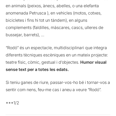
en animals (peixos, ànecs, abelles, o una elefanta
anomenada Petrusca ), en vehicles (motos, cotxes,
bicicletes i fins hi tot un tàndem), en alguns
complements (faldilles, màscares, cascs, ulleres de
bussejar, barrets), …
“Rodó” és un espectacle, multidisciplinari que integra
diferents tècniques escèniques en un mateix projecte:
teatre físic, còmic, gestual i d’objectes.
Humor visual
sense text per a totes les edats.
Si teniu ganes de riure, passar-vos-ho bé i tornar-vos a
sentir com nens, feu-me cas i aneu a veure “Rodó”.
***1/2