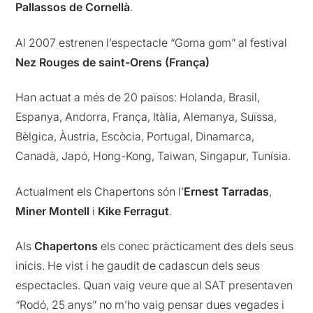
Pallassos de Cornellà
.
Al 2007 estrenen l’espectacle “Goma gom” al festival
Nez Rouges de saint-Orens (França)
Han actuat a més de 20 països: Holanda, Brasil,
Espanya, Andorra, França, Itàlia, Alemanya, Suïssa,
Bèlgica, Àustria, Escòcia, Portugal, Dinamarca,
Canadà, Japó, Hong-Kong, Taiwan, Singapur, Tunísia.
Actualment els Chapertons són l’
Ernest Tarradas
,
Miner Montell
i
Kike Ferragut
.
Als
Chapertons
els conec pràcticament des dels seus
inicis. He vist i he gaudit de cadascun dels seus
espectacles. Quan vaig veure que al SAT presentaven
“Rodó, 25 anys” no m’ho vaig pensar dues vegades i