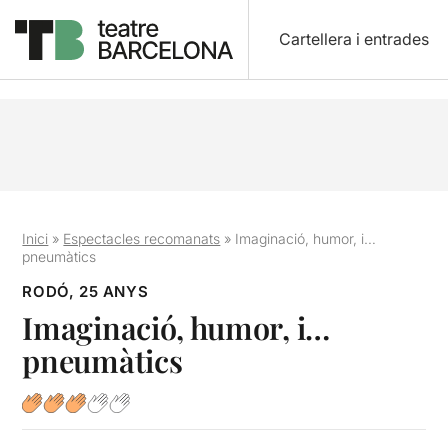
Cartellera i entrades
Inici
»
Espectacles recomanats
»
Imaginació, humor, i…
pneumàtics
RODÓ, 25 ANYS
Imaginació, humor, i…
pneumàtics