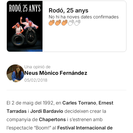
Rodó, 25 anys
No hi ha noves dates confirmades
Una opinió de
Neus Mònico Fernández
05/02/2018
El 2 de maig del 1992, en
Carles Torrano
,
Ernest
Tarradas
i
Jordi Bardavio
decideixen crear la
companyia de
Chapertons
i s’estrenen amb
l’espectacle “Boom!” al
Festival Internacional de