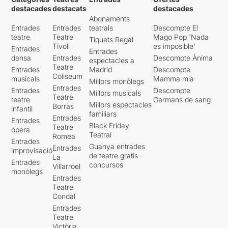
destacades
destacats
destacades
Abonaments
Entrades
Entrades
teatrals
Descompte El
teatre
Teatre
Mago Pop 'Nada
Tiquets Regal
Tívoli
es imposible'
Entrades
Entrades
dansa
Entrades
Descompte Ànima
espectacles a
Teatre
Entrades
Madrid
Descompte
Coliseum
musicals
Mamma mia
Millors monòlegs
Entrades
Entrades
Descompte
Millors musicals
Teatre
teatre
Germans de sang
Millors espectacles
Borràs
infantil
familiars
Entrades
Entrades
Black Friday
Teatre
òpera
Teatral
Romea
Entrades
Guanya entrades
Entrades
improvisació
de teatre gratis -
La
Entrades
concursos
Villarroel
monòlegs
Entrades
Teatre
Condal
Entrades
Teatre
Victòria