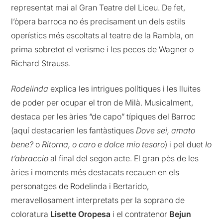
representat mai al Gran Teatre del Liceu. De fet,
l’òpera barroca no és precisament un dels estils
operístics més escoltats al teatre de la Rambla, on
prima sobretot el verisme i les peces de Wagner o
Richard Strauss.
Rodelinda
explica les intrigues polítiques i les lluites
de poder per ocupar el tron de Milà. Musicalment,
destaca per les àries “de capo” típiques del Barroc
(aquí destacarien les fantàstiques
Dove sei, amato
bene?
o
Ritorna, o caro e dolce mio tesoro
) i pel duet
Io
t’abraccio
al final del segon acte. El gran pès de les
àries i moments més destacats recauen en els
personatges de Rodelinda i Bertarido,
meravellosament interpretats per la soprano de
coloratura
Lisette Oropesa
i el contratenor
Bejun