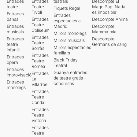
Entrades
Entrades
teatrals
Descompte El
teatre
Teatre
Mago Pop 'Nada
Tiquets Regal
Tívoli
es imposible'
Entrades
Entrades
dansa
Entrades
Descompte Ànima
espectacles a
Teatre
Entrades
Madrid
Descompte
Coliseum
musicals
Mamma mia
Millors monòlegs
Entrades
Entrades
Descompte
Millors musicals
Teatre
teatre
Germans de sang
Millors espectacles
Borràs
infantil
familiars
Entrades
Entrades
Black Friday
Teatre
òpera
Teatral
Romea
Entrades
Guanya entrades
Entrades
improvisació
de teatre gratis -
La
Entrades
concursos
Villarroel
monòlegs
Entrades
Teatre
Condal
Entrades
Teatre
Victòria
Entrades
Teatre