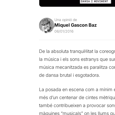
Una opinió de
Miquel Gascon Baz
06/01/2016
De la absoluta tranquil·litat la core
la música i els sons estranys que su
música mecanitzada es paralitza com
de dansa brutal i esgotadora.
La posada en escena com a mínim és 
més d’un centenar de cintes mètriqu
també contribueixen a provocar sons
màquines “musicals” on les llums qu