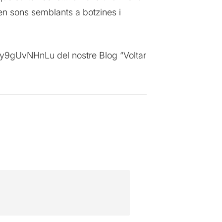
n sons semblants a botzines i
co/y9gUvNHnLu del nostre Blog “Voltar