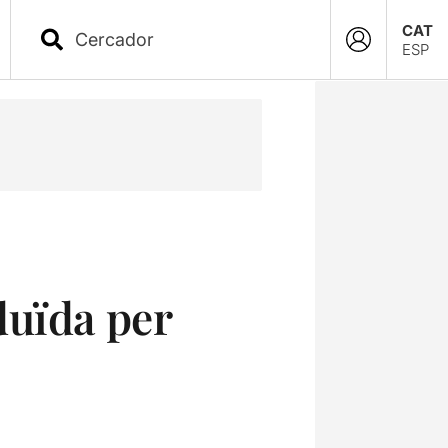
CAT
ESP
duïda per