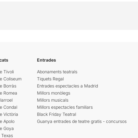
cats
Entrades
e Tívoli
Abonaments teatrals
re Coliseum
Tiquets Regal
e Borràs
Entrades espectacles a Madrid
re Romea
Millors monòlegs
larroel
Millors musicals
re Condal
Millors espectacles familiars
e Victòria
Black Friday Teatral
e Apolo
Guanya entrades de teatre gratis - concursos
re Goya
i Texas